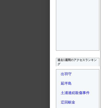
過去1週間のアクセスランキン
グ
出羽守
延坪島
土浦連続殺傷事件
迂回献金