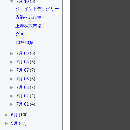
▼
7月 10
(5)
ジョイントディグリー
香港株式市場
上海株式市場
合区
10増10減
►
7月 09
(6)
►
7月 08
(6)
►
7月 07
(7)
►
7月 06
(6)
►
7月 03
(7)
►
7月 02
(4)
►
7月 01
(4)
►
6月
(100)
►
5月
(47)