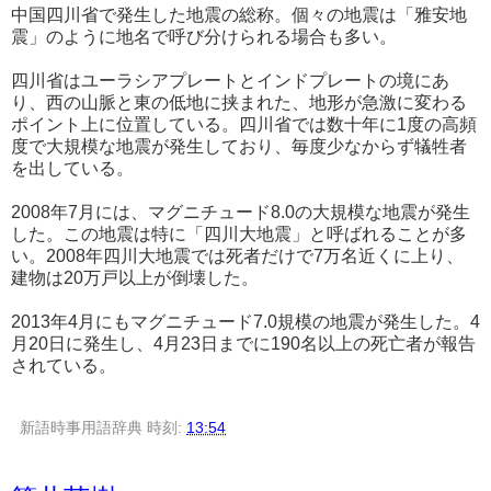
中国四川省で発生した地震の総称。個々の地震は「雅安地
震」のように地名で呼び分けられる場合も多い。
四川省はユーラシアプレートとインドプレートの境にあ
り、西の山脈と東の低地に挟まれた、地形が急激に変わる
ポイント上に位置している。四川省では数十年に1度の高頻
度で大規模な地震が発生しており、毎度少なからず犠牲者
を出している。
2008年7月には、マグニチュード8.0の大規模な地震が発生
した。この地震は特に「四川大地震」と呼ばれることが多
い。2008年四川大地震では死者だけで7万名近くに上り、
建物は20万戸以上が倒壊した。
2013年4月にもマグニチュード7.0規模の地震が発生した。4
月20日に発生し、4月23日までに190名以上の死亡者が報告
されている。
新語時事用語辞典
時刻:
13:54