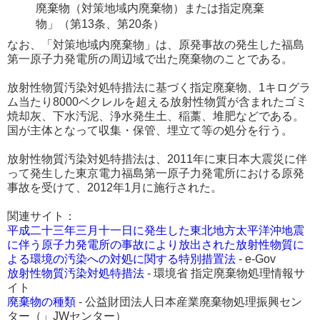
廃棄物（対策地域内廃棄物）または指定廃棄
物」（第13条、第20条）
なお、「対策地域内廃棄物」は、原発事故の発生した福島
第一原子力発電所の周辺域で出た廃棄物のことである。
放射性物質汚染対処特措法に基づく指定廃棄物、1キログラ
ム当たり8000ベクレルを超える放射性物質が含まれたゴミ
焼却灰、下水汚泥、浄水発生土、稲藁、堆肥などである。
国が主体となって収集・保管、埋立て等の処分を行う。
放射性物質汚染対処特措法は、2011年に東日本大震災に伴
って発生した東京電力福島第一原子力発電所における原発
事故を受けて、2012年1月に施行された。
関連サイト：
平成二十三年三月十一日に発生した東北地方太平洋沖地震
に伴う原子力発電所の事故により放出された放射性物質に
よる環境の汚染への対処に関する特別措置法
- e-Gov
放射性物質汚染対処特措法
- 環境省 指定廃棄物処理情報サ
イト
廃棄物の種類
- 公益財団法人日本産業廃棄物処理振興セン
ター（」JWセンター）