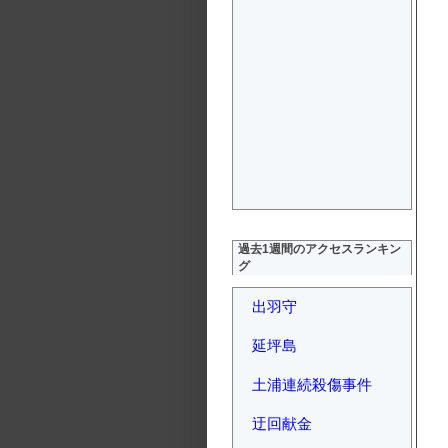
過去1週間のアクセスランキン
グ
出羽守
延坪島
土浦連続殺傷事件
迂回献金