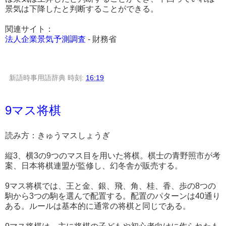
景気は下降したと判断することができる。
関連サイト：
法人企業景気予測調査
- 財務省
新語時事用語辞典
時刻:
16:19
9マス将棋
読み方：きゅうマスしょうぎ
縦3、横3の9つのマス目を用いた将棋。棋士の青野照市が考
案、日本将棋連盟が監修し、幻冬舎が販売する。
9マス将棋では、王と金、銀、飛、角、桂、香、歩の8つの
駒から3つの駒を選んで配置する。配置のパターンは40通り
ある。ルールは基本的に通常の将棋と同じである。