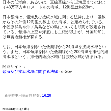
日本の低潮線、あるいは、直線基線から12海里までのおよ
そ43万平方キロメートルの海域。12海里は約22km。
日本領海は、領海及び接続水域に関する法律により「基線
からその外側12海里の線までの海域」と定められている。
小笠原群島や沖ノ鳥島などの島についても領海が設定され
ている。領海の上空や海底にも主権が及ぶが、外国船舶に
は無害通航権が有する。
なお、日本領海を除いた低潮線から24海里を接続水域とい
う。また、日本領海を除いた低潮線から200海里を排他的経
済水域という。排他的経済水域には接続水域が含まれる。
関連サイト：
領海及び接続水域に関する法律
- e-Gov
新語時事用語辞典
時刻:
16:28
2016年6月13日月曜日