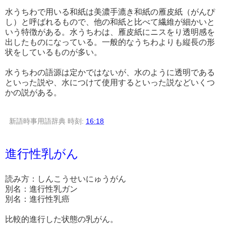
水うちわで用いる和紙は美濃手漉き和紙の雁皮紙（がんぴ
し）と呼ばれるもので、他の和紙と比べて繊維が細かいと
いう特徴がある。水うちわは、雁皮紙にニスをり透明感を
出したものになっている。一般的なうちわよりも縦長の形
状をしているものが多い。
水うちわの語源は定かではないが、水のように透明である
といった説や、水につけて使用するといった説などいくつ
かの説がある。
新語時事用語辞典
時刻:
16:18
進行性乳がん
読み方：しんこうせいにゅうがん
別名：進行性乳ガン
別名：進行性乳癌
比較的進行した状態の乳がん。