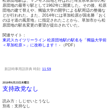
松原団地駅は、マンモス団地と呼ばれた埼玉県草加市の松
原団地の最寄り駅として1962年に開業した。その後、松原
団地の建て替えや、獨協大学の開学による駅周辺の整備な
どが行われた。また、2014年には草加松原が国名勝「おく
のほそ道の風景地」に指定されたことから、草加市から松
原団地の駅名変更の要望が提出されていた。
関連サイト：
東武スカイツリーライン 松原団地駅の駅名を「獨協大学前
＜草加松原＞」に改称します！
- （PDF）
新語時事用語辞典
時刻:
11:59
2016年6月23日木曜日
支持政党なし
読み方：しじせいとうなし
別名：支持なし