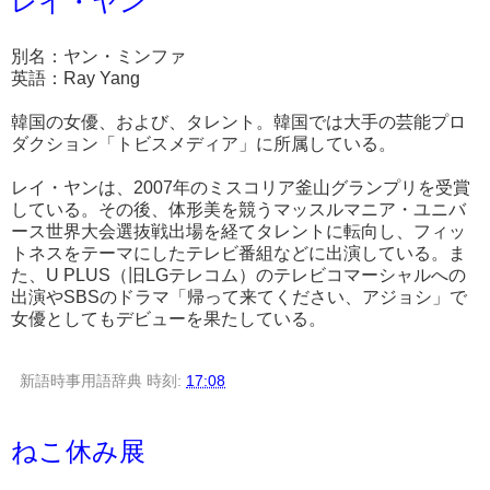
レイ・ヤン
別名：ヤン・ミンファ
英語：Ray Yang
韓国の女優、および、タレント。韓国では大手の芸能プロ
ダクション「トビスメディア」に所属している。
レイ・ヤンは、2007年のミスコリア釜山グランプリを受賞
している。その後、体形美を競うマッスルマニア・ユニバ
ース世界大会選抜戦出場を経てタレントに転向し、フィッ
トネスをテーマにしたテレビ番組などに出演している。ま
た、U PLUS（旧LGテレコム）のテレビコマーシャルへの
出演やSBSのドラマ「帰って来てください、アジョシ」で
女優としてもデビューを果たしている。
新語時事用語辞典
時刻:
17:08
ねこ休み展