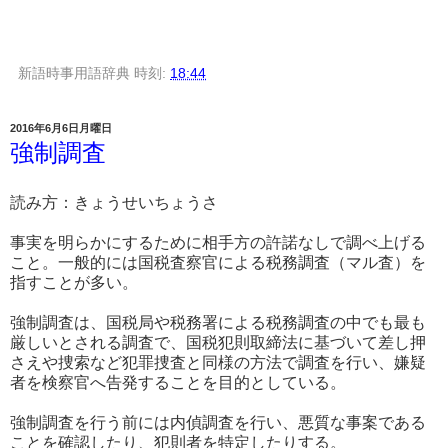
新語時事用語辞典
時刻:
18:44
2016年6月6日月曜日
強制調査
読み方：きょうせいちょうさ
事実を明らかにするために相手方の許諾なしで調べ上げる
こと。一般的には国税査察官による税務調査（マル査）を
指すことが多い。
強制調査は、国税局や税務署による税務調査の中でも最も
厳しいとされる調査で、国税犯則取締法に基づいて差し押
さえや捜索など犯罪捜査と同様の方法で調査を行い、嫌疑
者を検察官へ告発することを目的としている。
強制調査を行う前には内偵調査を行い、悪質な事案である
ことを確認したり、犯則者を特定したりする。