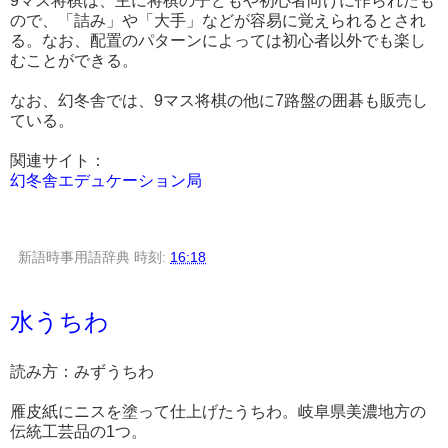
9マス将棋は、主に将棋の子どもや初心者向けに作られたも
ので、「詰み」や「大手」などが容易に覚えられるとされ
る。なお、配置のパターンによっては初心者以外でも楽し
むことができる。
なお、幻冬舎では、9マス将棋の他に7路盤の囲碁も販売し
ている。
関連サイト：
幻冬舎エデュケーション局
新語時事用語辞典
時刻:
16:18
水うちわ
読み方：みずうちわ
雁皮紙にニスを塗って仕上げたうちわ。岐阜県美濃地方の
伝統工芸品の1つ。