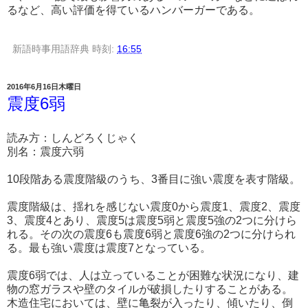
るなど、高い評価を得ているハンバーガーである。
新語時事用語辞典
時刻:
16:55
2016年6月16日木曜日
震度6弱
読み方：しんどろくじゃく
別名：震度六弱
10段階ある震度階級のうち、3番目に強い震度を表す階級。
震度階級は、揺れを感じない震度0から震度1、震度2、震度
3、震度4とあり、震度5は震度5弱と震度5強の2つに分けら
れる。その次の震度6も震度6弱と震度6強の2つに分けられ
る。最も強い震度は震度7となっている。
震度6弱では、人は立っていることが困難な状況になり、建
物の窓ガラスや壁のタイルが破損したりすることがある。
木造住宅においては、壁に亀裂が入ったり、傾いたり、倒