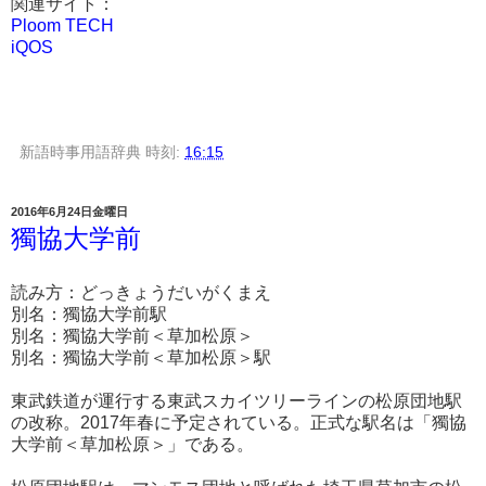
関連サイト：
Ploom TECH
iQOS
新語時事用語辞典
時刻:
16:15
2016年6月24日金曜日
獨協大学前
読み方：どっきょうだいがくまえ
別名：獨協大学前駅
別名：獨協大学前＜草加松原＞
別名：獨協大学前＜草加松原＞駅
東武鉄道が運行する東武スカイツリーラインの松原団地駅
の改称。2017年春に予定されている。正式な駅名は「獨協
大学前＜草加松原＞」である。