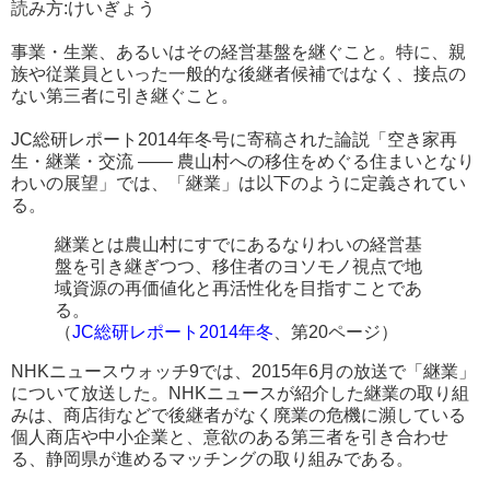
読み方:けいぎょう
事業・生業、あるいはその経営基盤を継ぐこと。特に、親
族や従業員といった一般的な後継者候補ではなく、接点の
ない第三者に引き継ぐこと。
JC総研レポート2014年冬号に寄稿された論説「空き家再
生・継業・交流 ―― 農山村への移住をめぐる住まいとなり
わいの展望」では、「継業」は以下のように定義されてい
る。
継業とは農山村にすでにあるなりわいの経営基
盤を引き継ぎつつ、移住者のヨソモノ視点で地
域資源の再価値化と再活性化を目指すことであ
る。
（
JC総研レポート2014年冬
、第20ページ）
NHKニュースウォッチ9では、2015年6月の放送で「継業」
について放送した。NHKニュースが紹介した継業の取り組
みは、商店街などで後継者がなく廃業の危機に瀕している
個人商店や中小企業と、意欲のある第三者を引き合わせ
る、静岡県が進めるマッチングの取り組みである。