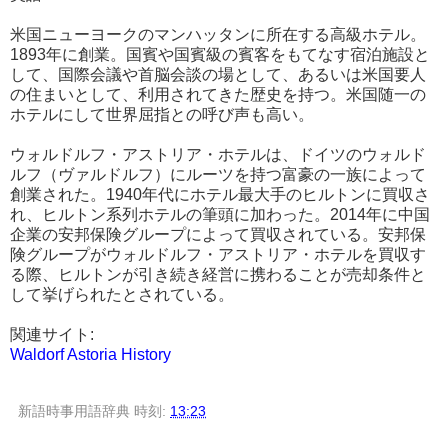
米国ニューヨークのマンハッタンに所在する高級ホテル。
1893年に創業。国賓や国賓級の賓客をもてなす宿泊施設と
して、国際会議や首脳会談の場として、あるいは米国要人
の住まいとして、利用されてきた歴史を持つ。米国随一の
ホテルにして世界屈指との呼び声も高い。
ウォルドルフ・アストリア・ホテルは、ドイツのウォルド
ルフ（ヴァルドルフ）にルーツを持つ富豪の一族によって
創業された。1940年代にホテル最大手のヒルトンに買収さ
れ、ヒルトン系列ホテルの筆頭に加わった。2014年に中国
企業の安邦保険グループによって買収されている。安邦保
険グループがウォルドルフ・アストリア・ホテルを買収す
る際、ヒルトンが引き続き経営に携わることが売却条件と
して挙げられたとされている。
関連サイト:
Waldorf Astoria History
新語時事用語辞典
時刻:
13:23