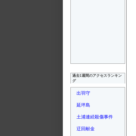
過去1週間のアクセスランキン
グ
出羽守
延坪島
土浦連続殺傷事件
迂回献金