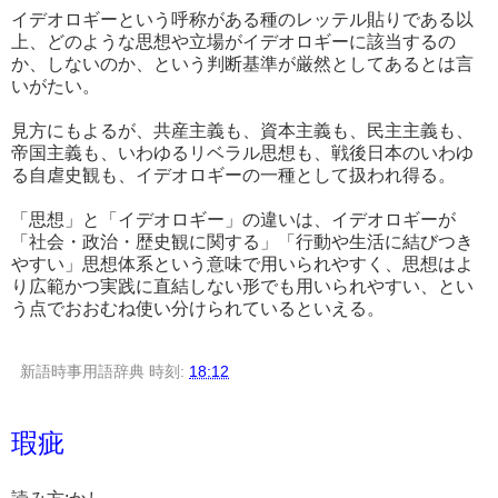
イデオロギーという呼称がある種のレッテル貼りである以
上、どのような思想や立場がイデオロギーに該当するの
か、しないのか、という判断基準が厳然としてあるとは言
いがたい。
見方にもよるが、共産主義も、資本主義も、民主主義も、
帝国主義も、いわゆるリベラル思想も、戦後日本のいわゆ
る自虐史観も、イデオロギーの一種として扱われ得る。
「思想」と「イデオロギー」の違いは、イデオロギーが
「社会・政治・歴史観に関する」「行動や生活に結びつき
やすい」思想体系という意味で用いられやすく、思想はよ
り広範かつ実践に直結しない形でも用いられやすい、とい
う点でおおむね使い分けられているといえる。
新語時事用語辞典
時刻:
18:12
瑕疵