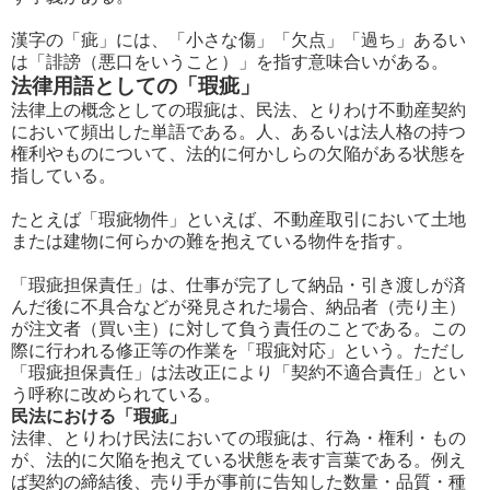
漢字の「疵」には、「小さな傷」「欠点」「過ち」あるい
は「誹謗（悪口をいうこと）」を指す意味合いがある。
法律用語としての「瑕疵」
法律上の概念としての瑕疵は、民法、とりわけ不動産契約
において頻出した単語である。人、あるいは法人格の持つ
権利やものについて、法的に何かしらの欠陥がある状態を
指している。
たとえば「瑕疵物件」といえば、不動産取引において土地
または建物に何らかの難を抱えている物件を指す。
「瑕疵担保責任」は、仕事が完了して納品・引き渡しが済
んだ後に不具合などが発見された場合、納品者（売り主）
が注文者（買い主）に対して負う責任のことである。この
際に行われる修正等の作業を「瑕疵対応」という。ただし
「瑕疵担保責任」は法改正により「契約不適合責任」とい
う呼称に改められている。
民法における「瑕疵」
法律、とりわけ民法においての瑕疵は、行為・権利・もの
が、法的に欠陥を抱えている状態を表す言葉である。例え
ば契約の締結後、売り手が事前に告知した数量・品質・種