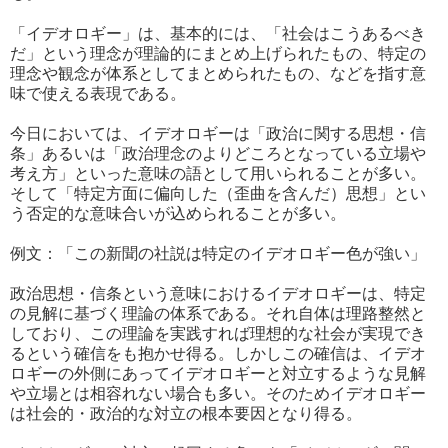
「イデオロギー」は、基本的には、「社会はこうあるべき
だ」という理念が理論的にまとめ上げられたもの、特定の
理念や観念が体系としてまとめられたもの、などを指す意
味で使える表現である。
今日においては、イデオロギーは「政治に関する思想・信
条」あるいは「政治理念のよりどころとなっている立場や
考え方」といった意味の語として用いられることが多い。
そして「特定方面に偏向した（歪曲を含んだ）思想」とい
う否定的な意味合いが込められることが多い。
例文：「この新聞の社説は特定のイデオロギー色が強い」
政治思想・信条という意味におけるイデオロギーは、特定
の見解に基づく理論の体系である。それ自体は理路整然と
しており、この理論を実践すれば理想的な社会が実現でき
るという確信をも抱かせ得る。しかしこの確信は、イデオ
ロギーの外側にあってイデオロギーと対立するような見解
や立場とは相容れない場合も多い。そのためイデオロギー
は社会的・政治的な対立の根本要因となり得る。