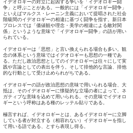
イデオロギーの対立に起因する争いを「イデオロギー闘
争」と呼ぶことがある。一般的には「イデオロギー闘争」
といえばマルクス・レーニン主義において提唱された社会
階級間のイデオロギーの相違に基づく闘争を指す。新日本
プロレスでは「価値観や理念・美学の相違による敵対関
係」というような意味で「イデオロギー闘争」の語が用い
られている。
イデオロギーは「思想」と言い換えられる場合も多い。観
念の体系という意味ではイデオロギーも思想の一種であ
る。ただし政治思想としてのイデオロギーは往々にして実
践や言論としての表出を伴う。そして排他的な言論、排他
的な行動として受け止められがちである。
イデオロギーの語が政治思想の意味で用いられる場合、大
抵は、そのイデオロギーに懐疑的な立場の者によって、ネ
ガティブな意味を込めて用いられる。その意味でイデオロ
ギーという呼称はある種のレッテル貼りである。
極言すれば、イデオロギーとは、あるイデオロギーに立脚
している者が対立する（相容れない）イデオロギーを指し
て用いる語である、とすら表現し得る。