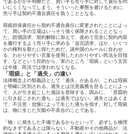
であるかが不明瞭だと、買い手も売り手に対して責任を問
いにくくなってしまう。そういった事態を避けるために、
売り手は契約不適合責任を負うこととなる。
瑕疵担保責任から契約不適合責任に変更されたことによっ
て、買い手の立場はいっそう強く保障されることとなっ
た。賠償請求、契約解除に加えて、改めて完全に契約内容
を履行するよう売り手に求める「追完請求」ほか、いくつ
かの権利を新たに得たためだ。諸外国のルールに合わせ
る、わかりやすい言葉を使用したわかりやすい民法を目指
す、などという目的から、実のところ「瑕疵」という文言
は今後、民法では使われなくなる。
「瑕疵」と「過失」の違い
法律概念上の類義語として「過失」があるが、これは瑕疵
と明確に区別される。過失とは注意義務を怠ることによっ
て、人が引き起こした過誤を意味する。因みに、「意図的
に引き起こされた過ち」は過失ではない。過失とはあくま
で、不注意・怠慢によって生じた過ちを指す。対して瑕疵
は、物に生じた欠陥や不具合のことである。
「物」に発生した不備であるからといって、必ずしも物理
的なきずであるとは限らない。不動産やその他商品が、法