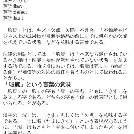
読み方:かし
英語:flaw
英語:defect
英語:fault
「瑕疵」とは、キズ・欠点・欠陥・不具合、「不動産やビ
ジネス上の成果物が引渡や納品の前にすでに何らかの欠陥
を抱えている状態」などを意味する言葉である。
法律の用語としては、「瑕疵」は「本来なら満たされてい
るべき機能・性能・要件が満たされていない状態」を意味
する語である。商取引においては、瑕疵は売り手（納品す
る側）が補償等の対応の責任を負うものとして扱われるこ
とが多い。
「瑕疵」という言葉の意味
「瑕疵」の「瑕」の字も「疵」の字も、ともに「きず」を
意味する字である。どちらの字も「傷」の異表記として用
いられることがある。
漢字の「瑕」は、「きず」もしくは「欠点」を意味する字
である。「玉に瑕（たまにきず）」という表現があるよう
に、「瑕」はもともと「宝玉に付いてしまったキズ」を指
す字義がある。