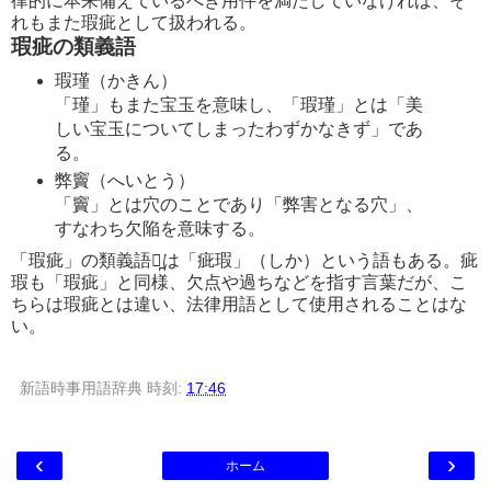
律的に本来備えているべき用件を満たしていなければ、そ
れもまた瑕疵として扱われる。
瑕疵の類義語
瑕瑾（かきん）
「瑾」もまた宝玉を意味し、「瑕瑾」とは「美
しい宝玉についてしまったわずかなきず」であ
る。
弊竇（へいとう）
「竇」とは穴のことであり「弊害となる穴」、
すなわち欠陥を意味する。
「瑕疵」の類義語に̪は「疵瑕」（しか）という語もある。疵
瑕も「瑕疵」と同様、欠点や過ちなどを指す言葉だが、こ
ちらは瑕疵とは違い、法律用語として使用されることはな
い。
新語時事用語辞典
時刻:
17:46
‹
›
ホーム