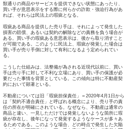
類通りの商品やサービスを提供できない状態にあったり、
買い手が意思表示をする際に何らかの詐欺・強迫行為があ
れば、それらは民法上の瑕疵となる。
瑕疵ある商品を提供した売り手は、それによって発生した
損害の賠償、あるいは契約の解除などの責務を負う場合が
ある。買い手の瑕疵ある意思表示は、後から取り消すこと
が可能である。このように民法上、瑕疵が発覚した場合は
買い手が売り手側に対して有利になるよう定められてい
る。
こうした仕組みは、法整備が為される近現代以前に、買い
手は売り手に対して不利な立場にあり、買い手の保護が必
要だった事情を背景としている。この傾向は特に不動産契
約において顕著といる。
不動産については旧「瑕疵担保責任」＝2020年4月1日から
は「契約不適合責任」と呼ばれる概念により、売り手の責
任の所在が明確にされている。なぜなら、不動産は通常の
商品と違い、一見しただけでは発覚しないような箇所に瑕
疵が存在し、後年になって発覚するようなケースが多々あ
るためである。このような場合、どの時点で発生した欠陥