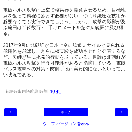
電磁パルス攻撃は上空で核兵器を爆発させるため、目標地
点を狙って精確に落とす必要がない。つまり緻密な技術が
必要なくても実行できてしまう。しかも、攻撃の影響が及
ぶ範囲は半径数百～1千キロメートル超の広範囲に及び得
る。
2017年9月に北朝鮮が日本上空に弾道ミサイルと見られる
飛翔体を飛ばし、さらに核実験を成功させたと発表するな
ど、矢継ぎ早に挑発的行動を取っている。世論は北朝鮮が
電磁パルス攻撃を行う可能性があると指摘している。電磁
パルス攻撃への対策・防御手段は実質的にないといってよ
い状況である。
新語時事用語辞典
時刻:
10:48
‹
›
ホーム
ウェブ バージョンを表示