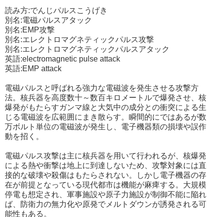
読み方:でんじパルスこうげき
別名:電磁パルスアタック
別名:EMP攻撃
別名:エレクトロマグネティックパルス攻撃
別名:エレクトロマグネティックパルスアタック
英語:electromagnetic pulse attack
英語:EMP attack
電磁パルスと呼ばれる強力な電磁波を発生させる攻撃方
法。核兵器を高度数十～数百キロメートルで爆発させ、核
爆発がもたらすガンマ線と大気中の成分との衝突による生
じる電磁波を広範囲にまき散らす。瞬間的にではあるが数
万ボルト単位の電磁波が発生し、電子機器類の損壊や誤作
動を招く。
電磁パルス攻撃は主に核兵器を用いて行われるが、核爆発
による熱や衝撃は地上に到達しないため、攻撃対象には直
接的な破壊や殺傷はもたらされない。しかし電子機器の存
在が前提となっている現代都市は機能が麻痺する。大規模
停電も想定され、軍事施設や原子力施設が制御不能に陥れ
ば、防衛力の無力化や原発でメルトダウンが誘発される可
能性もある。