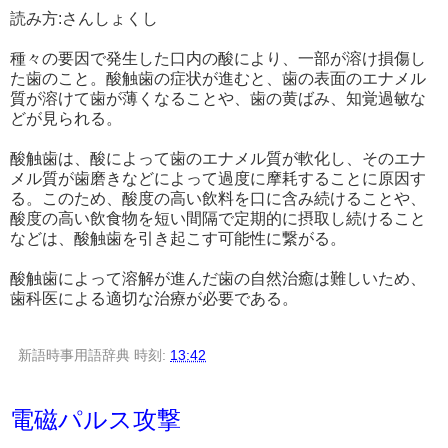
読み方:さんしょくし
種々の要因で発生した口内の酸により、一部が溶け損傷し
た歯のこと。酸触歯の症状が進むと、歯の表面のエナメル
質が溶けて歯が薄くなることや、歯の黄ばみ、知覚過敏な
どが見られる。
酸触歯は、酸によって歯のエナメル質が軟化し、そのエナ
メル質が歯磨きなどによって過度に摩耗することに原因す
る。このため、酸度の高い飲料を口に含み続けることや、
酸度の高い飲食物を短い間隔で定期的に摂取し続けること
などは、酸触歯を引き起こす可能性に繋がる。
酸触歯によって溶解が進んだ歯の自然治癒は難しいため、
歯科医による適切な治療が必要である。
新語時事用語辞典
時刻:
13:42
電磁パルス攻撃