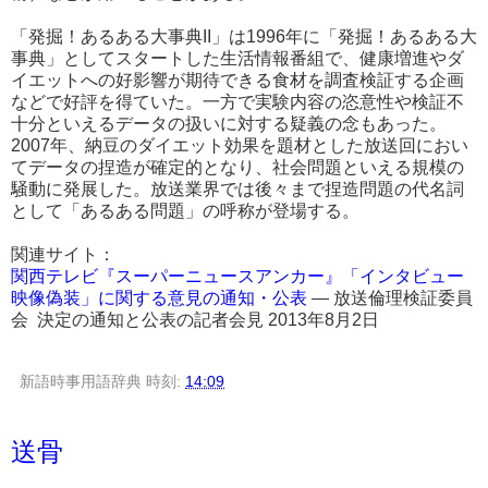
「発掘！あるある大事典II」は1996年に「発掘！あるある大
事典」としてスタートした生活情報番組で、健康増進やダ
イエットへの好影響が期待できる食材を調査検証する企画
などで好評を得ていた。一方で実験内容の恣意性や検証不
十分といえるデータの扱いに対する疑義の念もあった。
2007年、納豆のダイエット効果を題材とした放送回におい
てデータの捏造が確定的となり、社会問題といえる規模の
騒動に発展した。放送業界では後々まで捏造問題の代名詞
として「あるある問題」の呼称が登場する。
関連サイト：
関西テレビ『スーパーニュースアンカー』「インタビュー
映像偽装」に関する意見の通知・公表
― 放送倫理検証委員
会 決定の通知と公表の記者会見 2013年8月2日
新語時事用語辞典
時刻:
14:09
送骨