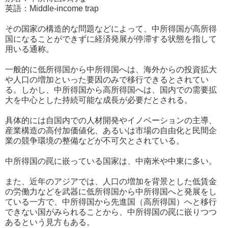
英語：Middle-income trap
その国家の構造的な問題などによって、中所得国が高所得
国になることができずに経済発展が停滞する状態を指して
用いる通称。
一般的に低所得国から中所得国へは、海外からの投資拡大
や人口の増加といった要因のみで移行できるとされてい
る。しかし、中所得国から高所得国へは、国内での需要拡
大を中心とした持続可能な成長が必要だとされる。
具体的には自国内での人材開発やイノベーションの主導、
産業構造の高付加価値化、あるいは市場の自由化と民間企
業の競争環境の整備などが不可欠とされている。
中所得国の罠に嵌っている国家は、中南米や中東に多い。
また、近年のアジアでは、人口の増加を背景とした低賃金
の労働力などを武器に低所得国から中所得国へと発展をし
ている一方で、中所得国から先進国（高所得国）へと移行
できない国がみられることから、中所得国の罠に嵌りつつ
あるという見方もある。