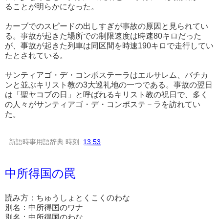
ることが明らかになった。
カーブでのスピードの出しすぎが事故の原因と見られてい
る。事故が起きた場所での制限速度は時速80キロだった
が、事故が起きた列車は同区間を時速190キロで走行してい
たとされている。
サンティアゴ・デ・コンポステーラはエルサレム、バチカ
ンと並ぶキリスト教の3大巡礼地の一つである。事故の翌日
は「聖ヤコブの日」と呼ばれるキリスト教の祝日で、多く
の人々がサンティアゴ・デ・コンポステ－ラを訪れてい
た。
新語時事用語辞典
時刻:
13:53
中所得国の罠
読み方：ちゅうしょとくこくのわな
別名：中所得国のワナ
別名：中所得国のわな