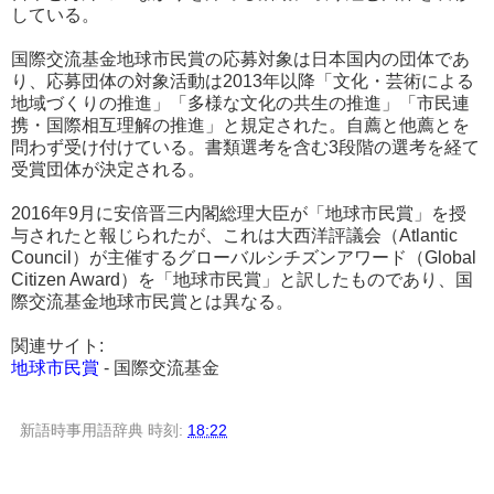
している。
国際交流基金地球市民賞の応募対象は日本国内の団体であ
り、応募団体の対象活動は2013年以降「文化・芸術による
地域づくりの推進」「多様な文化の共生の推進」「市民連
携・国際相互理解の推進」と規定された。自薦と他薦とを
問わず受け付けている。書類選考を含む3段階の選考を経て
受賞団体が決定される。
2016年9月に安倍晋三内閣総理大臣が「地球市民賞」を授
与されたと報じられたが、これは大西洋評議会（Atlantic
Council）が主催するグローバルシチズンアワード（Global
Citizen Award）を「地球市民賞」と訳したものであり、国
際交流基金地球市民賞とは異なる。
関連サイト:
地球市民賞
- 国際交流基金
新語時事用語辞典
時刻:
18:22