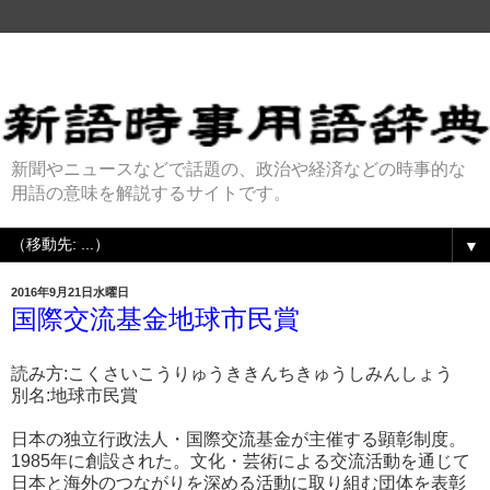
新聞やニュースなどで話題の、政治や経済などの時事的な
用語の意味を解説するサイトです。
▼
2016年9月21日水曜日
国際交流基金地球市民賞
読み方:こくさいこうりゅうききんちきゅうしみんしょう
別名:地球市民賞
日本の独立行政法人・国際交流基金が主催する顕彰制度。
1985年に創設された。文化・芸術による交流活動を通じて
日本と海外のつながりを深める活動に取り組む団体を表彰