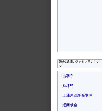
過去1週間のアクセスランキン
グ
出羽守
延坪島
土浦連続殺傷事件
迂回献金