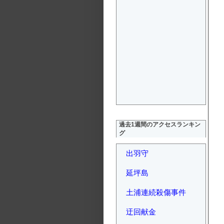
過去1週間のアクセスランキン
グ
出羽守
延坪島
土浦連続殺傷事件
迂回献金