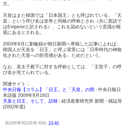
方。
天皇はまた韓国では「日本国王」とも呼ばれている。「天
皇」という呼び名は皇帝と同格の呼称とされ（共に英語で
はEmperorと訳される）、これを認めないという意識が根
底にあるとされる。
2003年6月に劉敏鎬が朝日新聞へ寄稿した記事によれば、
韓国人が天皇を「日王」と呼ぶ背景には「日帝時代の神格
化された天皇への拒否感がある」ためだという。
なお、皇太子殿下に対する呼称としては、「王世子」の呼
び名が充てられている。
関連サイト：
中央日報【コラム】「日王」と「天皇」の間
- 中央日報日
本語版 2009年9月18日
天皇と日王、そして、訪韓
- 経済産業研究所 新聞・雑誌等
(2002年度)
新語時事用語辞典
時刻:
23:40