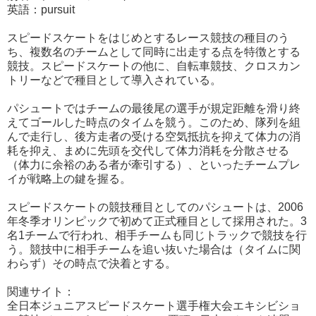
英語：pursuit
スピードスケートをはじめとするレース競技の種目のう
ち、複数名のチームとして同時に出走する点を特徴とする
競技。スピードスケートの他に、自転車競技、クロスカン
トリーなどで種目として導入されている。
パシュートではチームの最後尾の選手が規定距離を滑り終
えてゴールした時点のタイムを競う。このため、隊列を組
んで走行し、後方走者の受ける空気抵抗を抑えて体力の消
耗を抑え、まめに先頭を交代して体力消耗を分散させる
（体力に余裕のある者が牽引する）、といったチームプレ
イが戦略上の鍵を握る。
スピードスケートの競技種目としてのパシュートは、2006
年冬季オリンピックで初めて正式種目として採用された。3
名1チームで行われ、相手チームも同じトラックで競技を行
う。競技中に相手チームを追い抜いた場合は（タイムに関
わらず）その時点で決着とする。
関連サイト：
全日本ジュニアスピードスケート選手権大会エキシビショ