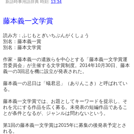
新語時事用語辞典
時刻:
13:34
藤本義一文学賞
読み方：ふじもとぎいちぶんがくしょう
別名：藤本義一賞
別名：藤本文学賞
作家・藤本義一の遺族らを中心とする「藤本義一文学賞運
営委員会」が主催する文学賞制度。2014年10月30日、藤本
義一の3回忌を機に設立が発表された。
藤本義一の忌日は「蟻君忌」（ありんこき）と呼ばれてい
る。
藤本義一文学賞では、お題としてキーワードを提示し、そ
れを元にする作品を広く募る。未発表の短編作品であるこ
とが条件となるが、ジャンルは問わないという。
第1回の藤本義一文学賞は2015年に募集の後発表予定とさ
れる。