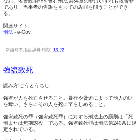
なお、名誉毀損罪を含む刑法第34章の罪はいずれも親告罪
であり、当事者の告訴をもってのみ罪を問うことができ
る。
関連サイト:
刑法
- e-Gov
新語時事用語辞典
時刻:
13:22
強盗致死
読み方:ごうとうちし
強盗が人を死亡させること。暴行や脅迫によって他人の財
を奪い、さらにその人を死に至らしめること。
強盗致死の罪（強盗致死罪）に対する刑法上の罰則は「死
刑または無期懲役」である。強盗致死罪は刑法第240条に規
定されている。