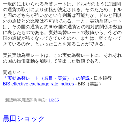
一般的に用いられる為替レートは、ドル/円のように2国間
の通貨の取引により価格が決定される。そのたため、ドル
と円のどちらが強いかという判断は可能だが、ドルと円以
外の通貨との比較は不可能である。一方、実効為替レート
は、その国の通貨と約60か国の通貨との相対的関係を数値
に表したものである。実効為替レートの数値から、今どの
国の通貨が強くなってきているのか、または、弱くなって
きているのか、といったことを知ることができる。
実質実効為替レートは、この実効為替レートに、それぞれ
の国の物価変動を加味して算出した数値である。
関連サイト：
「実効為替レート（名目・実質）」の解説
- 日本銀行
BIS effective exchange rate indices
- BIS（英語）
新語時事用語辞典
時刻:
16:35
黒田ショック