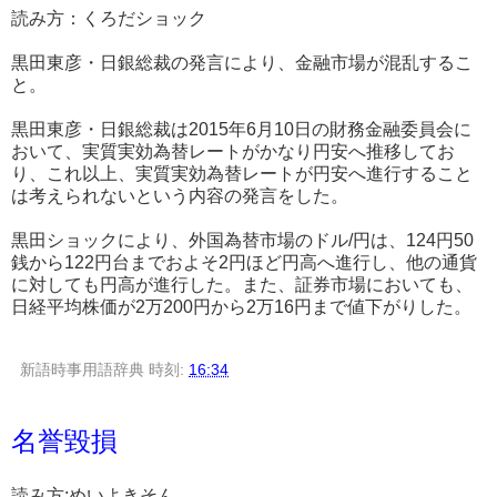
読み方：くろだショック
黒田東彦・日銀総裁の発言により、金融市場が混乱するこ
と。
黒田東彦・日銀総裁は2015年6月10日の財務金融委員会に
おいて、実質実効為替レートがかなり円安へ推移してお
り、これ以上、実質実効為替レートが円安へ進行すること
は考えられないという内容の発言をした。
黒田ショックにより、外国為替市場のドル/円は、124円50
銭から122円台までおよそ2円ほど円高へ進行し、他の通貨
に対しても円高が進行した。また、証券市場においても、
日経平均株価が2万200円から2万16円まで値下がりした。
新語時事用語辞典
時刻:
16:34
名誉毀損
読み方:めいよきそん