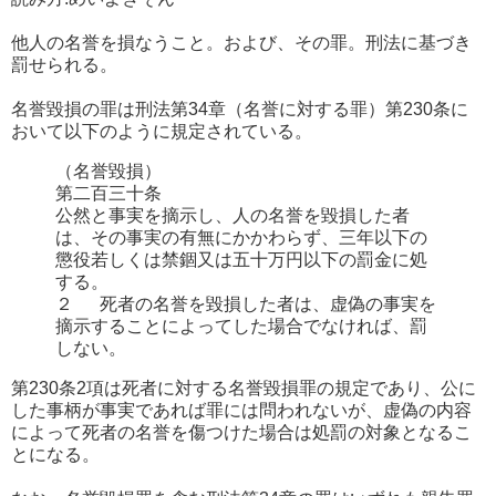
他人の名誉を損なうこと。および、その罪。刑法に基づき
罰せられる。
名誉毀損の罪は刑法第34章（名誉に対する罪）第230条に
おいて以下のように規定されている。
（名誉毀損）
第二百三十条
公然と事実を摘示し、人の名誉を毀損した者
は、その事実の有無にかかわらず、三年以下の
懲役若しくは禁錮又は五十万円以下の罰金に処
する。
２ 死者の名誉を毀損した者は、虚偽の事実を
摘示することによってした場合でなければ、罰
しない。
第230条2項は死者に対する名誉毀損罪の規定であり、公に
した事柄が事実であれば罪には問われないが、虚偽の内容
によって死者の名誉を傷つけた場合は処罰の対象となるこ
とになる。