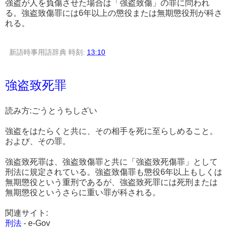
強盗が人を負傷させた場合は「強盗致傷」の罪に問われ
る。強盗致傷罪には6年以上の懲役または無期懲役刑が科さ
れる。
新語時事用語辞典
時刻:
13:10
強盗致死罪
読み方:ごうとうちしざい
強盗をはたらくと共に、その相手を死に至らしめること。
および、その罪。
強盗致死罪は、強盗致傷罪と共に「強盗致死傷罪」として
刑法に規定されている。強盗致傷罪も懲役6年以上もしくは
無期懲役という重刑であるが、強盗致死罪には死刑または
無期懲役というさらに重い罪が科される。
関連サイト:
刑法
- e-Gov