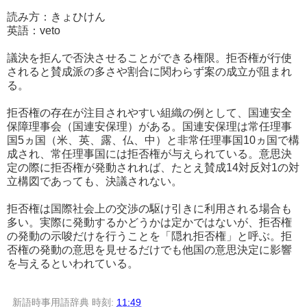
読み方：きょひけん
英語：veto
議決を拒んで否決させることができる権限。拒否権が行使
されると賛成派の多さや割合に関わらず案の成立が阻まれ
る。
拒否権の存在が注目されやすい組織の例として、国連安全
保障理事会（国連安保理）がある。国連安保理は常任理事
国5ヵ国（米、英、露、仏、中）と非常任理事国10ヵ国で構
成され、常任理事国には拒否権が与えられている。意思決
定の際に拒否権が発動されれば、たとえ賛成14対反対1の対
立構図であっても、決議されない。
拒否権は国際社会上の交渉の駆け引きに利用される場合も
多い。実際に発動するかどうかは定かではないが、拒否権
の発動の示唆だけを行うことを「隠れ拒否権」と呼ぶ。拒
否権の発動の意思を見せるだけでも他国の意思決定に影響
を与えるといわれている。
新語時事用語辞典
時刻:
11:49