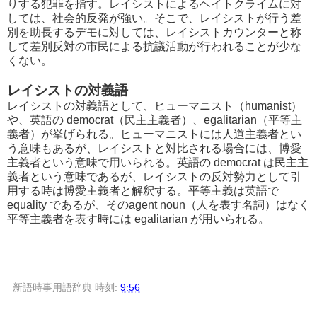
りする犯罪を指す。レイシストによるヘイトクライムに対
しては、社会的反発が強い。そこで、レイシストが行う差
別を助長するデモに対しては、レイシストカウンターと称
して差別反対の市民による抗議活動が行われることが少な
くない。
レイシストの対義語
レイシストの対義語として、ヒューマニスト（humanist）
や、英語の democrat（民主主義者）、egalitarian（平等主
義者）が挙げられる。ヒューマニストには人道主義者とい
う意味もあるが、レイシストと対比される場合には、博愛
主義者という意味で用いられる。英語の democrat は民主主
義者という意味であるが、レイシストの反対勢力として引
用する時は博愛主義者と解釈する。平等主義は英語で
equality であるが、そのagent noun（人を表す名詞）はなく
平等主義者を表す時には egalitarian が用いられる。
新語時事用語辞典
時刻:
9:56