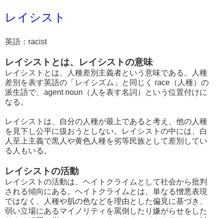
レイシスト
英語：racist
レイシストとは、レイシストの意味
レイシストとは、人種差別主義者という意味である。人種
差別を表す英語の「レイシズム」と同じく race（人種）の
派生語で、agent noun（人を表す名詞）という位置付けに
なる。
レイシストは、自分の人種が最上であると考え、他の人種
を見下し公平に扱おうとしない。レイシストの中には、白
人至上主義で黒人や黄色人種を劣等民族として差別してい
る人もいる。
レイシストの活動
レイシストの活動は、ヘイトクライムとして社会から批判
される傾向にある。ヘイトクライムとは、単なる憎悪表現
ではなく、人種や肌の色などを理由とした偏見に基づき、
弱い立場にあるマイノリティを罵倒したり嫌がらせをした