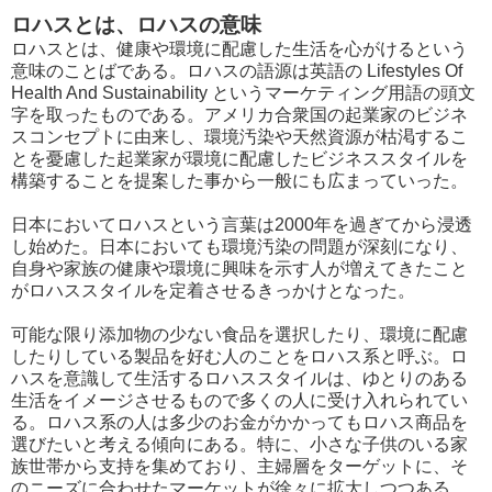
ロハスとは、ロハスの意味
ロハスとは、健康や環境に配慮した生活を心がけるという
意味のことばである。ロハスの語源は英語の Lifestyles Of
Health And Sustainability というマーケティング用語の頭文
字を取ったものである。アメリカ合衆国の起業家のビジネ
スコンセプトに由来し、環境汚染や天然資源が枯渇するこ
とを憂慮した起業家が環境に配慮したビジネススタイルを
構築することを提案した事から一般にも広まっていった。
日本においてロハスという言葉は2000年を過ぎてから浸透
し始めた。日本においても環境汚染の問題が深刻になり、
自身や家族の健康や環境に興味を示す人が増えてきたこと
がロハススタイルを定着させるきっかけとなった。
可能な限り添加物の少ない食品を選択したり、環境に配慮
したりしている製品を好む人のことをロハス系と呼ぶ。ロ
ハスを意識して生活するロハススタイルは、ゆとりのある
生活をイメージさせるもので多くの人に受け入れられてい
る。ロハス系の人は多少のお金がかかってもロハス商品を
選びたいと考える傾向にある。特に、小さな子供のいる家
族世帯から支持を集めており、主婦層をターゲットに、そ
のニーズに合わせたマーケットが徐々に拡大しつつある。