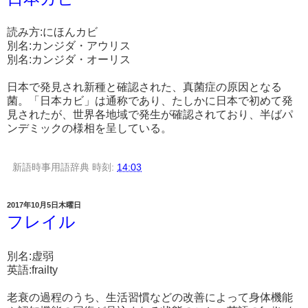
読み方:にほんカビ
別名:カンジダ・アウリス
別名:カンジダ・オーリス
日本で発見され新種と確認された、真菌症の原因となる
菌。「日本カビ」は通称であり、たしかに日本で初めて発
見されたが、世界各地域で発生が確認されており、半ばパ
ンデミックの様相を呈している。
新語時事用語辞典
時刻:
14:03
2017年10月5日木曜日
フレイル
別名:虚弱
英語:frailty
老衰の過程のうち、生活習慣などの改善によって身体機能