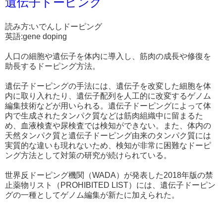
遺伝子ドーピング
読み方:いでんしドーピング
英語:gene doping
人口の細胞や遺伝子を体内に導入し、筋肉の成長や修復を
助長するドーピング方法。
遺伝子ドーピングの手法には、遺伝子を改変した細胞を体
内に取り入れたり、遺伝子配列を人工的に改変するゲノム
編集技術などが用いられる。遺伝子ドーピングによって体
内で生成されたタンパク質などは筋肉組織中に留まるた
め、血液検査や尿検査では検知ができない。また、体内の
天然タンパク質と遺伝子ドーピング由来のタンパク質には
実質的な違いも現れないため、検知が非常に困難なドーピ
ング方法として対策の研究が続けられている。
世界反ドーピング機関（WADA）が発表した2018年版の禁
止薬物リスト（PROHIBITED LIST）には、遺伝子ドーピン
グの一種としてゲノム編集が新たに加えられた。