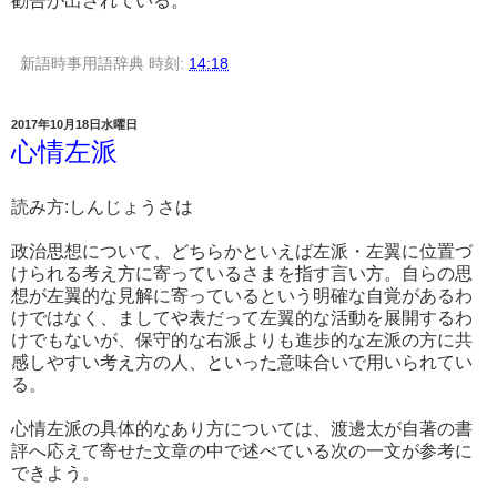
勧告が出されている。
新語時事用語辞典
時刻:
14:18
2017年10月18日水曜日
心情左派
読み方:しんじょうさは
政治思想について、どちらかといえば左派・左翼に位置づ
けられる考え方に寄っているさまを指す言い方。自らの思
想が左翼的な見解に寄っているという明確な自覚があるわ
けではなく、ましてや表だって左翼的な活動を展開するわ
けでもないが、保守的な右派よりも進歩的な左派の方に共
感しやすい考え方の人、といった意味合いで用いられてい
る。
心情左派の具体的なあり方については、渡邊太が自著の書
評へ応えて寄せた文章の中で述べている次の一文が参考に
できよう。