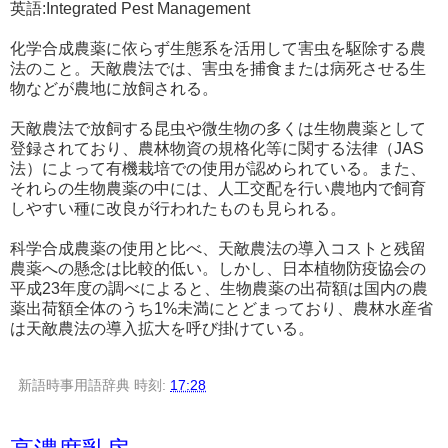
英語:Integrated Pest Management
化学合成農薬に依らず生態系を活用して害虫を駆除する農
法のこと。天敵農法では、害虫を捕食または病死させる生
物などが農地に放飼される。
天敵農法で放飼する昆虫や微生物の多くは生物農薬として
登録されており、農林物資の規格化等に関する法律（JAS
法）によって有機栽培での使用が認められている。また、
それらの生物農薬の中には、人工交配を行い農地内で飼育
しやすい種に改良が行われたものも見られる。
科学合成農薬の使用と比べ、天敵農法の導入コストと残留
農薬への懸念は比較的低い。しかし、日本植物防疫協会の
平成23年度の調べによると、生物農薬の出荷額は国内の農
薬出荷額全体のうち1%未満にとどまっており、農林水産省
は天敵農法の導入拡大を呼び掛けている。
新語時事用語辞典
時刻:
17:28