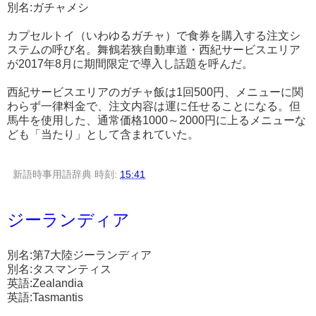
別名:ガチャメシ
カプセルトイ（いわゆるガチャ）で食券を購入する注文シ
ステムの呼び名。舞鶴若狭自動車道・西紀サービスエリア
が2017年8月に期間限定で導入し話題を呼んだ。
西紀サービスエリアのガチャ飯は1回500円、メニューに関
わらず一律料金で、注文内容は運に任せることになる。但
馬牛を使用した、通常価格1000～2000円に上るメニューな
ども「当たり」として含まれていた。
新語時事用語辞典
時刻:
15:41
ジーランディア
別名:第7大陸ジーランディア
別名:タスマンティス
英語:Zealandia
英語:Tasmantis