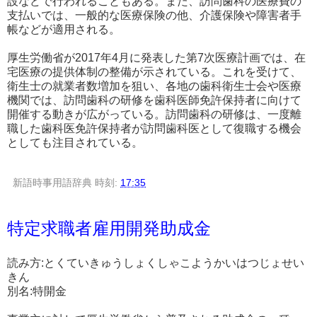
設などで行われることもある。また、訪問歯科の医療費の
支払いでは、一般的な医療保険の他、介護保険や障害者手
帳などが適用される。
厚生労働省が2017年4月に発表した第7次医療計画では、在
宅医療の提供体制の整備が示されている。これを受けて、
衛生士の就業者数増加を狙い、各地の歯科衛生士会や医療
機関では、訪問歯科の研修を歯科医師免許保持者に向けて
開催する動きが広がっている。訪問歯科の研修は、一度離
職した歯科医免許保持者が訪問歯科医として復職する機会
としても注目されている。
新語時事用語辞典
時刻:
17:35
特定求職者雇用開発助成金
読み方:とくていきゅうしょくしゃこようかいはつじょせい
きん
別名:特開金