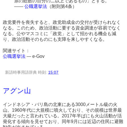
票の総数の百分の二以上であるもの」とする。
――
公職選挙法
（附則第4条）
政党要件を喪失すると、政党助成金の交付が受けられなく
なる。このため、政治活動に要する資金調達が容易でなく
なる。公やマスコミに「政党」として招かれる機会も減
り、政治活動そのものにも支障を来しやすくなる。
関連サイト：
公職選挙法
― e-Gov
新語時事用語辞典
時刻:
15:07
アグン山
インドネシア・バリ島の北東にある3000メートル級の火
山。1960年代に大規模に噴火しており、その規模は世界最
大級だったと言われている。2017年半ばにも火山活動が活
発化する傾向を見せており、同年9月には近辺の住民に避難