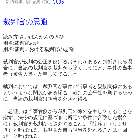
新語時事用語辞典
時刻:
11:15
裁判官の忌避
読み方:さいばんかんのきひ
別名:裁判官忌避
別名:裁判における裁判官の忌避
裁判官が裁判の公正を妨げるおそれがあると判断される場
合に、当該の裁判官を裁判から除くようにと、事件の当事
者（被告人等）が申し立てること。
裁判においては、裁判官が事件の当事者と親族関係にある
というような関係がある場合、裁判の公平性を期するため
に、当該の裁判官は担当を外され得る。
「忌避」は当事者側から裁判官の除外を申し立てることを
指す。法令の規定に基づき（所定の条件に合致した場合
に）裁判官を裁判から除外することは「除斥」（じょせ
き）と呼ばれる。裁判官が自ら担当を外れることは「回
避」と呼ばれる。