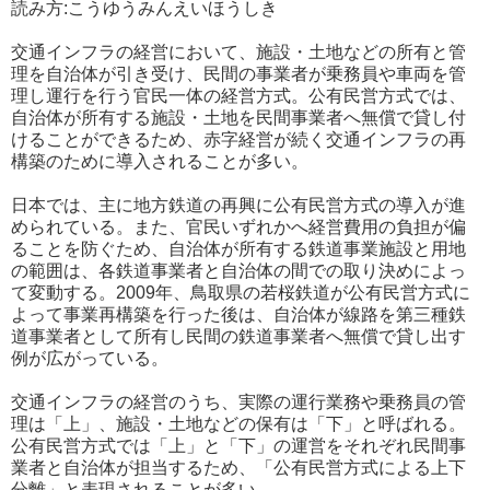
読み方:こうゆうみんえいほうしき
交通インフラの経営において、施設・土地などの所有と管
理を自治体が引き受け、民間の事業者が乗務員や車両を管
理し運行を行う官民一体の経営方式。公有民営方式では、
自治体が所有する施設・土地を民間事業者へ無償で貸し付
けることができるため、赤字経営が続く交通インフラの再
構築のために導入されることが多い。
日本では、主に地方鉄道の再興に公有民営方式の導入が進
められている。また、官民いずれかへ経営費用の負担が偏
ることを防ぐため、自治体が所有する鉄道事業施設と用地
の範囲は、各鉄道事業者と自治体の間での取り決めによっ
て変動する。2009年、鳥取県の若桜鉄道が公有民営方式に
よって事業再構築を行った後は、自治体が線路を第三種鉄
道事業者として所有し民間の鉄道事業者へ無償で貸し出す
例が広がっている。
交通インフラの経営のうち、実際の運行業務や乗務員の管
理は「上」、施設・土地などの保有は「下」と呼ばれる。
公有民営方式では「上」と「下」の運営をそれぞれ民間事
業者と自治体が担当するため、「公有民営方式による上下
分離」と表現されることが多い。