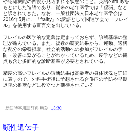
や認知機能の回復が見込まれる状態のこと。英語のfrailtyを
もとにした造語であり、従来の老年医学では「虚弱」など
と訳されてきた。なお、一般社団法人日本老年医学会は
2016年5月に、「frailty」の訳語として関連学会で「フレイ
ル」を使用する宣言文を出している。
フレイルの医学的な定義は定まっておらず、診断基準の整
理が進んでいる。また、複数の研究結果から、運動、適切
な配分の栄養摂取、社会的活動への参加がフレイルの予
防・改善に繋がることがわかっているため、疫学などの観
点も含む多面的な診断基準が必要とされている。
精度の高いフレイルの診断結果は高齢者の身体状況を詳細
に表すので、外科手術後に予想される合併症の予防や早期
退院の推奨などに役立つと期待されている
新語時事用語辞典
時刻:
13:30
顕性遺伝子