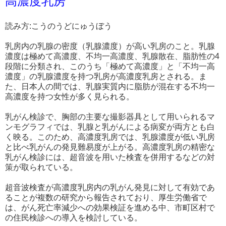
高濃度乳房
読み方:こうのうどにゅうぼう
乳房内の乳腺の密度（乳腺濃度）が高い乳房のこと。乳腺
濃度は極めて高濃度、不均一高濃度、乳腺散在、脂肪性の4
段階に分類され、このうち「極めて高濃度」と「不均一高
濃度」の乳腺濃度を持つ乳房が高濃度乳房とされる。ま
た、日本人の間では、乳腺実質内に脂肪が混在する不均一
高濃度を持つ女性が多く見られる。
乳がん検診で、胸部の主要な撮影器具として用いられるマ
ンモグラフィでは、乳腺と乳がんによる病変が両方とも白
く映る。このため、高濃度乳房では、乳腺濃度が低い乳房
と比べ乳がんの発見難易度が上がる。高濃度乳房の精密な
乳がん検診には、超音波を用いた検査を併用するなどの対
策が取られている。
超音波検査が高濃度乳房内の乳がん発見に対して有効であ
ることが複数の研究から報告されており、厚生労働省で
は、がん死亡率減少への効果検証を進める中、市町区村で
の住民検診への導入を検討している。