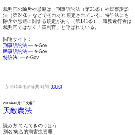
裁判官の除斥や忌避は、刑事訴訟法（第21条）や民事訴訟
法（第24条）などでそれぞれ規定されている。特許法にも
除斥や忌避に関する規定があり（第141条）、職務遂行者は
裁判官ではなく「審判官」と呼ばれている。
関連サイト：
刑事訴訟法
― e-Gov
民事訴訟法
― e-Gov
特許法
― e-Gov
新語時事用語辞典
時刻:
10:50
2017年10月3日火曜日
天敵農法
読み方:てんてきのうほう
別名:統合的病害虫管理