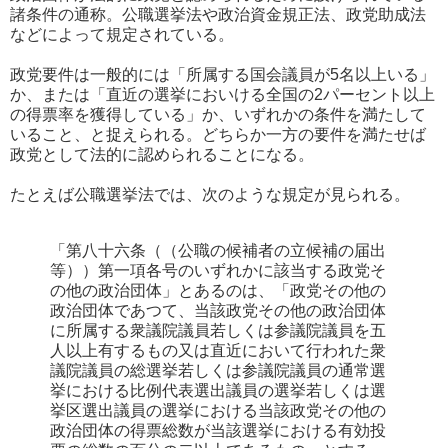
諸条件の通称。公職選挙法や政治資金規正法、政党助成法
などによって規定されている。
政党要件は一般的には「所属する国会議員が5名以上いる」
か、または「直近の選挙においける全国の2パーセント以上
の得票率を獲得している」か、いずれかの条件を満たして
いること、と捉えられる。どちらか一方の要件を満たせば
政党として法的に認められることになる。
たとえば公職選挙法では、次のような規定が見られる。
「第八十六条（（公職の候補者の立候補の届出
等））第一項各号のいずれかに該当する政党そ
の他の政治団体」とあるのは、「政党その他の
政治団体であつて、当該政党その他の政治団体
に所属する衆議院議員若しくは参議院議員を五
人以上有するもの又は直近において行われた衆
議院議員の総選挙若しくは参議院議員の通常選
挙における比例代表選出議員の選挙若しくは選
挙区選出議員の選挙における当該政党その他の
政治団体の得票総数が当該選挙における有効投