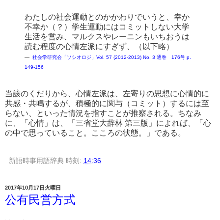
わたしの社会運動とのかかわりでいうと、幸か
不幸か（？）学生運動にはコミットしない大学
生活を営み、マルクスやレーニンもいちおうは
読む程度の心情左派にすぎず、（以下略）
―
社会学研究会「ソシオロジ」Vol. 57 (2012-2013) No. 3 通巻 176号 p.
149-156
当該のくだりから、心情左派は、左寄りの思想に心情的に
共感・共鳴するが、積極的に関与（コミット）するには至
らない、といった情況を指すことが推察される。ちなみ
に、「心情」は、「三省堂大辞林 第三版」によれば、「心
の中で思っていること。こころの状態。」である。
新語時事用語辞典
時刻:
14:36
2017年10月17日火曜日
公有民営方式