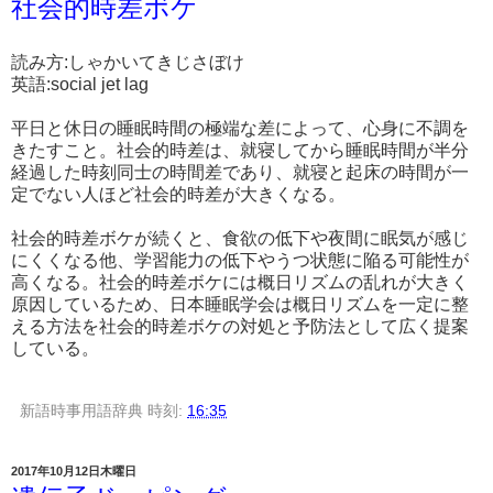
社会的時差ボケ
読み方:しゃかいてきじさぼけ
英語:social jet lag
平日と休日の睡眠時間の極端な差によって、心身に不調を
きたすこと。社会的時差は、就寝してから睡眠時間が半分
経過した時刻同士の時間差であり、就寝と起床の時間が一
定でない人ほど社会的時差が大きくなる。
社会的時差ボケが続くと、食欲の低下や夜間に眠気が感じ
にくくなる他、学習能力の低下やうつ状態に陥る可能性が
高くなる。社会的時差ボケには概日リズムの乱れが大きく
原因しているため、日本睡眠学会は概日リズムを一定に整
える方法を社会的時差ボケの対処と予防法として広く提案
している。
新語時事用語辞典
時刻:
16:35
2017年10月12日木曜日