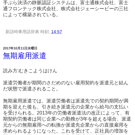
手ぶら決済の静脈認証システムは、富士通株式会社、富士
通フロンテック株式会社、株式会社ジェーシービーの三社
によって構築されている。
新語時事用語辞典
時刻:
14:57
2017年10月11日水曜日
無期雇用派遣
読み方:むきこようはけん
派遣労働者が期間のさだめのない雇用契約を派遣元と結ん
だ状態で派遣されること。
無期雇用派遣では、派遣労働者は派遣先での契約期間が満
期を迎えた後も、引き続き派遣元の企業から給与の支払い
を受けられる。2013年の労働者派遣法の改正によって、有
期契約労働者は同じ企業への勤務が3年を超える場合、派遣
元からの無期雇用への転換か派遣先企業からの直接雇用を
求められるようになった。これを受けて、正社員の増加を