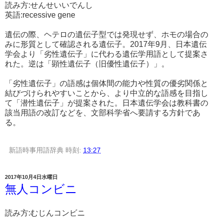
読み方:せんせいいでんし
英語:recessive gene
遺伝の際、ヘテロの遺伝子型では発現せず、ホモの場合の
みに形質として確認される遺伝子。2017年9月、日本遺伝
学会より「劣性遺伝子」に代わる遺伝学用語として提案さ
れた。逆は「顕性遺伝子（旧優性遺伝子）」。
「劣性遺伝子」の語感は個体間の能力や性質の優劣関係と
結びづけられやすいことから、より中立的な語感を目指し
て「潜性遺伝子」が提案された。日本遺伝学会は教科書の
該当用語の改訂などを、文部科学省へ要請する方針であ
る。
新語時事用語辞典
時刻:
13:27
2017年10月4日水曜日
無人コンビニ
読み方:むじんコンビニ