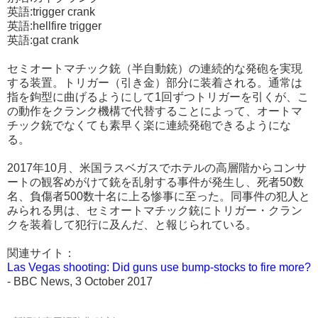
英語:trigger crank
英語:hellfire trigger
英語:gat crank
セミオートマチック銃（半自動銃）の連続的な発砲を実現
する装置。トリガー（引き金）部分に装着される。通常は
指を鉤型に曲げるようにして1回ずつトリガーを引くが、こ
の動作をクランク機構で代替することによって、オートマ
チック銃でなくても素早く楽に連続発砲できるようにな
る。
2017年10月、米国ラスベガスでホテルの高層階からコンサ
ートの観客めがけて銃を乱射する事件が発生し、死者50数
名、負傷者500数十名に上る惨事に至った。同事件の犯人と
みられる男は、セミオートマチック銃にトリガー・クラン
クを装着して犯行に及んだ、と報じられている。
関連サイト：
Las Vegas shooting: Did guns use bump-stocks to fire more?
- BBC News, 3 October 2017