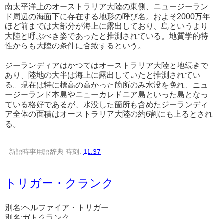
南太平洋上のオーストラリア大陸の東側、ニュージーラン
ド周辺の海面下に存在する地形の呼び名。およそ2000万年
ほど前までは大部分が海上に露出しており、島というより
大陸と呼ぶべき姿であったと推測されている。地質学的特
性からも大陸の条件に合致するという。
ジーランディアはかつてはオーストラリア大陸と地続きで
あり、陸地の大半は海上に露出していたと推測されてい
る。現在は特に標高の高かった箇所のみ水没を免れ、ニュ
ージーランド本島やニューカレドニア島といった島となっ
ている格好であるが、水没した箇所も含めたジーランディ
ア全体の面積はオーストラリア大陸の約6割にも上るとされ
る。
新語時事用語辞典
時刻:
11:37
トリガー・クランク
別名:ヘルファイア・トリガー
別名:ガトクランク