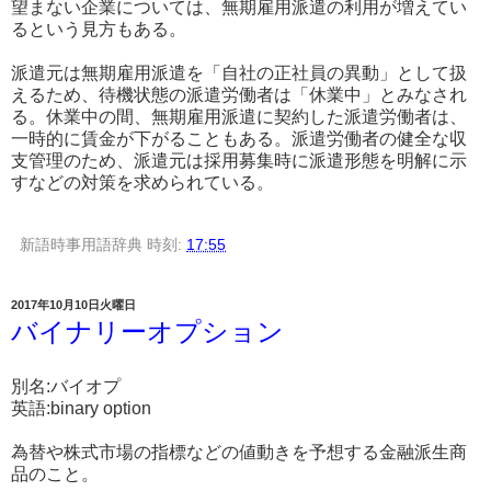
望まない企業については、無期雇用派遣の利用が増えてい
るという見方もある。
派遣元は無期雇用派遣を「自社の正社員の異動」として扱
えるため、待機状態の派遣労働者は「休業中」とみなされ
る。休業中の間、無期雇用派遣に契約した派遣労働者は、
一時的に賃金が下がることもある。派遣労働者の健全な収
支管理のため、派遣元は採用募集時に派遣形態を明解に示
すなどの対策を求められている。
新語時事用語辞典
時刻:
17:55
2017年10月10日火曜日
バイナリーオプション
別名:バイオプ
英語:binary option
為替や株式市場の指標などの値動きを予想する金融派生商
品のこと。