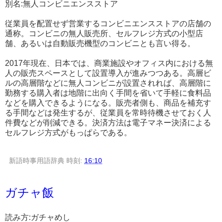
別名:無人コンビニエンスストア
従業員を配置せず営業するコンビニエンスストアの店舗の
通称。コンビニの無人販売所、セルフレジ方式の小型店
舗、あるいは自動販売機型のコンビニとも言い得る。
2017年現在、日本では、商業施設やオフィス内における無
人の販売スペースとして設置導入が進みつつある。高層ビ
ルの高層階などに無人コンビニが設置されれば、高層階に
勤務する購入者は地階に出向く手間を省いて手軽に食料品
などを購入できるようになる。販売者側も、商品を補充す
る手間などは発生するが、従業員を常時待機させておく人
件費などが削減できる。決済方法は電子マネー決済による
セルフレジ方式がもっぱらである。
新語時事用語辞典
時刻:
16:10
ガチャ飯
読み方:ガチャめし