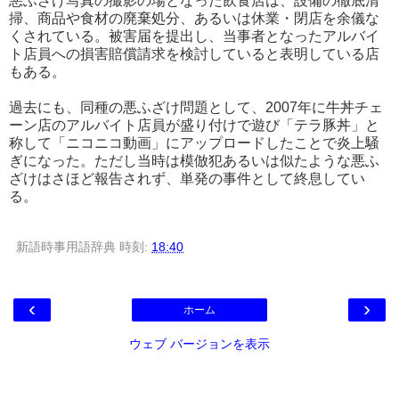
悪ふざけ写真の撮影の場となった飲食店は、設備の徹底清
掃、商品や食材の廃棄処分、あるいは休業・閉店を余儀な
くされている。被害届を提出し、当事者となったアルバイ
ト店員への損害賠償請求を検討していると表明している店
もある。
過去にも、同種の悪ふざけ問題として、2007年に牛丼チェ
ーン店のアルバイト店員が盛り付けで遊び「テラ豚丼」と
称して「ニコニコ動画」にアップロードしたことで炎上騒
ぎになった。ただし当時は模倣犯あるいは似たような悪ふ
ざけはさほど報告されず、単発の事件として終息してい
る。
新語時事用語辞典
時刻:
18:40
‹
›
ホーム
ウェブ バージョンを表示