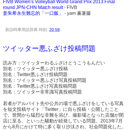
FIVB Women's Volleyball World Grand Prix 2013 Final
round JPN-CHN Match result
- FIVB
姜朱希永生難忘的「一口飯」
- yam 蕃薯藤
新語時事用語辞典
時刻:
20:58
ツイッター悪ふざけ投稿問題
読み方：ツイッターわるふざけとうこうもんだい
別名：ツイッター悪ふざけ投稿
別名：Twitter悪ふざけ投稿問題
別名：ツイッター悪ふざけ写真投稿問題
別名：Twitter悪ふざけ写真投稿問題
別名：ツイッター非常識写真投稿問題
若者がアルバイト先や公共の場で悪ふざけをしている写真
を短文投稿サイト「Twitter」に自ら投稿・公開したこと
で、世間から猛烈な非難を浴び、撮影場となった店舗が閉
店に至る、といった騒動が続発している問題。2013年7月
から8月にかけて特に多く取り沙汰され、社会問題化した。