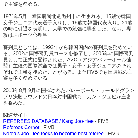
で主審を務める。
1971年5月、韓国慶尚北道尚州市に生まれる。15歳で韓国
女子ジュニア代表選手入りし、18歳で韓国代表入り。21歳
の時に引退を表明し、大学での勉強に専念した。なお、専
攻はスポーツ心理学。
審判員としては、1992年から韓国国内の審判員を務めてい
る。2002に国際審判員コースを修了し、2005年に国際審判
員として正式に登録された。AVC（アジアバレーボール連
盟）主催の国際試合では男子・女子・女子ジュニアのそれ
ぞれで主審を務めたことがある。またFIVBでも国際戦の主
審を多く務めている。
2013年8月-9月に開催されたバレーボール・ワールドグラン
プリ決勝ラウンドの日本対中国戦も、カン・ジュヒが主審
を務めた。
関連サイト：
REFEREES DATABASE / Kang Joo-Hee
- FIVB
Referees Corner
- FIVB
Korea's Joo-Hee looks to become best referee
- FIVB