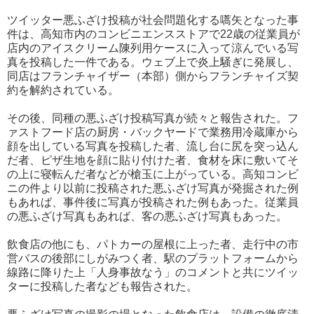
ツイッター悪ふざけ投稿が社会問題化する嚆矢となった事
件は、高知市内のコンビニエンスストアで22歳の従業員が
店内のアイスクリーム陳列用ケースに入って涼んでいる写
真を投稿した一件である。ウェブ上で炎上騒ぎに発展し、
同店はフランチャイザー（本部）側からフランチャイズ契
約を解約されている。
その後、同種の悪ふざけ投稿写真が続々と報告された。フ
ァストフード店の厨房・バックヤードで業務用冷蔵庫から
顔を出している写真を投稿した者、流し台に尻を突っ込ん
だ者、ピザ生地を顔に貼り付けた者、食材を床に敷いてそ
の上に寝転んだ者などが槍玉に上がっている。高知コンビ
ニの件より以前に投稿された悪ふざけ写真が発掘された例
もあれば、事件後に写真が投稿された例もあった。従業員
の悪ふざけ写真もあれば、客の悪ふざけ写真もあった。
飲食店の他にも、パトカーの屋根に上った者、走行中の市
営バスの後部にしがみつく者、駅のプラットフォームから
線路に降りた上「人身事故なう」のコメントと共にツイッ
ターに投稿した者なども報告された。