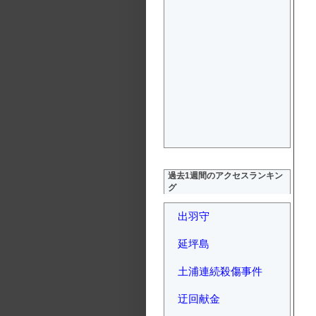
過去1週間のアクセスランキン
グ
出羽守
延坪島
土浦連続殺傷事件
迂回献金