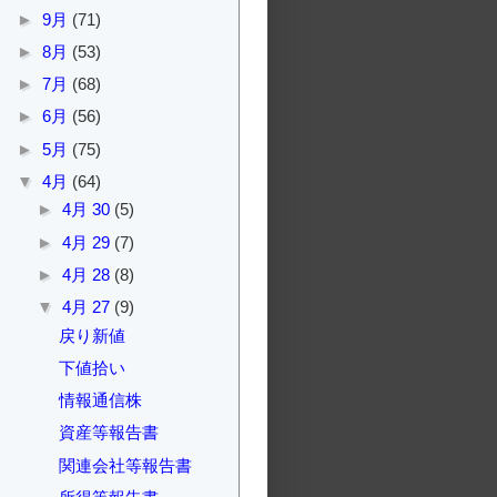
►
9月
(71)
►
8月
(53)
►
7月
(68)
►
6月
(56)
►
5月
(75)
▼
4月
(64)
►
4月 30
(5)
►
4月 29
(7)
►
4月 28
(8)
▼
4月 27
(9)
戻り新値
下値拾い
情報通信株
資産等報告書
関連会社等報告書