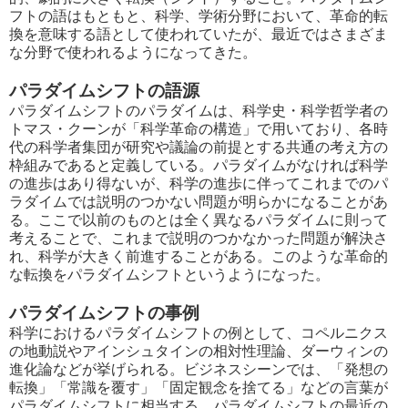
フトの語はもともと、科学、学術分野において、革命的転
換を意味する語として使われていたが、最近ではさまざま
な分野で使われるようになってきた。
パラダイムシフトの語源
パラダイムシフトのパラダイムは、科学史・科学哲学者の
トマス・クーンが「科学革命の構造」で用いており、各時
代の科学者集団が研究や議論の前提とする共通の考え方の
枠組みであると定義している。パラダイムがなければ科学
の進歩はあり得ないが、科学の進歩に伴ってこれまでのパ
ラダイムでは説明のつかない問題が明らかになることがあ
る。ここで以前のものとは全く異なるパラダイムに則って
考えることで、これまで説明のつかなかった問題が解決さ
れ、科学が大きく前進することがある。このような革命的
な転換をパラダイムシフトというようになった。
パラダイムシフトの事例
科学におけるパラダイムシフトの例として、コペルニクス
の地動説やアインシュタインの相対性理論、ダーウィンの
進化論などが挙げられる。ビジネスシーンでは、「発想の
転換」「常識を覆す」「固定観念を捨てる」などの言葉が
パラダイムシフトに相当する。パラダイムシフトの最近の