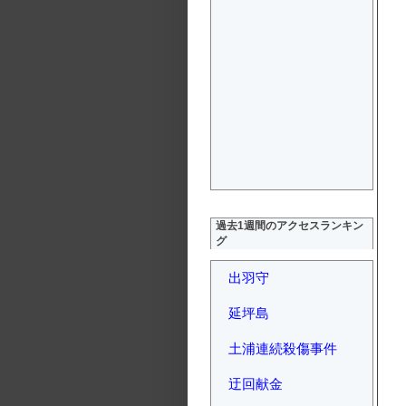
過去1週間のアクセスランキン
グ
出羽守
延坪島
土浦連続殺傷事件
迂回献金