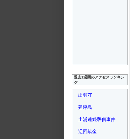
過去1週間のアクセスランキン
グ
出羽守
延坪島
土浦連続殺傷事件
迂回献金