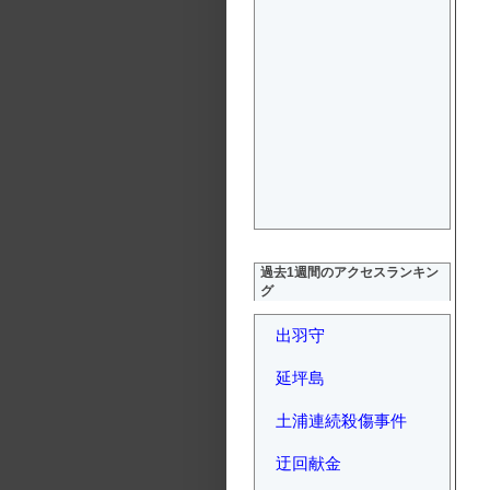
過去1週間のアクセスランキン
グ
出羽守
延坪島
土浦連続殺傷事件
迂回献金