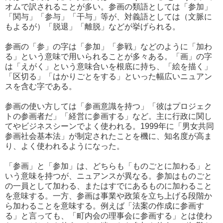
オムで訳されることが多い。参画の類語としては「参加」
「関与」「参与」「干与」等が、対義語としては（文脈に
もよるが）「脱退」「離脱」などが挙げられる。
参画の「参」の字は「参加」「参戦」などのように「加わ
る」という意味で用いられることが多々ある。「画」の字
は「えがく」という意味合いを根底に持ち、「絵を描く」
「区切る」「はかりごとをする」といった幅広いニュアン
スを含む字である。
参画の使い方しては「参画意識を持つ」「彼はプロジェク
トの参画者だ」「経営に参画する」など。主に行政に関し
てやビジネスシーンでよく使われる。1999年に「男女共同
参画社会基本法」が制定されたことを機に、知名度が高ま
り、よく使われるようになった。
「参画」と「参加」は、どちらも「ものごとに加わる」と
いう意味を持つが、ニュアンスが異なる。参加はものごと
の一員として加わる、またはすでにあるものに加わること
を意味する。一方、参画は事業や政策を立ち上げる段階か
ら加わることを意味する。例えば「法案の作成に参画す
る」と言っても、「町内会の理事会に参画する」とは使わ