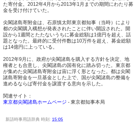
た寄付金。2012年4月から2013年1月までの期間にわたり募
金を受け付けていた。
尖閣諸島寄附金は、石原慎太郎東京都知事（当時）により
都の尖閣購入構想が発表されたことに伴い開設された。開
設から1週間とたたないうちに募金総額は1億円を超え、話
題となった。最終的に受付件数は10万件を超え、募金総額
は14億円に上っている。
2012年9月に、政府が尖閣諸島を購入する方針を決定、地
権者とも合意し、尖閣諸島の国有化に踏み切った。東京都
が集めた尖閣諸島寄附金は宙に浮く形となった。都は尖閣
諸島寄附金を一旦基金とした上で、国が尖閣諸島の整備を
進めるならば寄付金を譲渡する意向を示した。
関連サイト：
東京都尖閣諸島ホームページ
- 東京都知事本局
新語時事用語辞典
時刻:
15:05