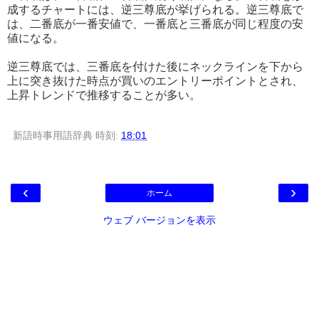
成するチャートには、逆三尊底が挙げられる。逆三尊底で
は、二番底が一番安値で、一番底と三番底が同じ程度の安
値になる。
逆三尊底では、三番底を付けた後にネックラインを下から
上に突き抜けた時点が買いのエントリーポイントとされ、
上昇トレンドで推移することが多い。
新語時事用語辞典
時刻:
18:01
‹
›
ホーム
ウェブ バージョンを表示