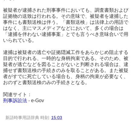
被疑者が逮捕された刑事事件においても、調査書類および
証拠物の送致は行われる。その意味で、被疑者を逮捕した
事件にも書類送検は伴う。「書類送検」は法律上の用語で
はなく、主にマスメディアなどにおいて、多くの場合は
「逮捕を伴わない逮捕事案」とでも言うべき意味合いで用
いられている。
逮捕は被疑者の逃亡や証拠隠滅工作をあらかじめ阻止する
目的で行われる、一時的な身柄拘束である。そのため、被
疑者が逃亡などを図ることがないと判断される場合は、逮
捕せず書類送検の手続きのみを取ることがある。また被疑
者がすでに死亡している場合も、身柄の拘束が必要なく、
おのずと書類送検のみの手続きとなる。
関連サイト：
刑事訴訟法
- e-Gov
新語時事用語辞典
時刻:
15:03