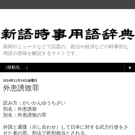
新聞やニュースなどで話題の、政治や経済などの時事的な
用語の意味を解説するサイトです。
▼
2014年11月14日金曜日
外患誘致罪
読み方：がいかんゆうちざい
別名：外患誘致
別名：外患誘致の罪
外国と通牒（示し合わせ）して日本に対する武力行使をさ
せた者の罪。刑法で死刑相当とされる。