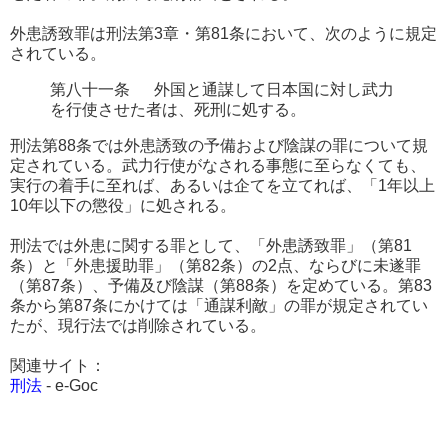
外患誘致罪は刑法第3章・第81条において、次のように規定
されている。
第八十一条 外国と通謀して日本国に対し武力
を行使させた者は、死刑に処する。
刑法第88条では外患誘致の予備および陰謀の罪について規
定されている。武力行使がなされる事態に至らなくても、
実行の着手に至れば、あるいは企てを立てれば、「1年以上
10年以下の懲役」に処される。
刑法では外患に関する罪として、「外患誘致罪」（第81
条）と「外患援助罪」（第82条）の2点、ならびに未遂罪
（第87条）、予備及び陰謀（第88条）を定めている。第83
条から第87条にかけては「通謀利敵」の罪が規定されてい
たが、現行法では削除されている。
関連サイト：
刑法
- e-Goc