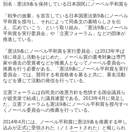
別名：憲法9条を保持している日本国民にノーベル平和賞を
「戦争の放棄」を宣言している日本国憲法第9条にノーベル
平和賞を授与し、それによって同条文の素晴らしさを伝
え、広めていこう、という取り組み。「憲法9条にノーベル
平和賞を実行委員会」や「立憲フォーラム」などの団体が
推進している。
「憲法9条にノーベル平和賞を実行委員会」は2013年半ば
頃に発足し活動をはじめた。ノーベル賞の選考対象は専門
家や過去の受賞者などが推薦人となってノーベル委員会へ
推薦を行う必要がある。「憲法9条にノーベル平和賞を実行
委員会」では、賛同する有資格者を募ると共に、署名活動
などを通じて活動の発信を行っている。
立憲フォーラムは自民党の改憲方針を危惧する国会議員ら
が超党派で結成した議員連盟である。2013年4月に発足し
た。立憲フォーラムも憲法9条にノーベル平和賞を授与すべ
くノーベル委員会への推薦を行っている。
2014年4月には、ノーベル平和賞に憲法9条を推薦する申し
込みが正式に受領された（ノミネートされた）と報じられ