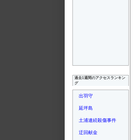
過去1週間のアクセスランキン
グ
出羽守
延坪島
土浦連続殺傷事件
迂回献金