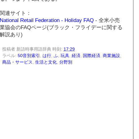
関連サイト：
National Retail Federation - Holiday FAQ
- 全米小売
業協会のFAQページ(ブラック・フライデーに関する
解説あり)
投稿者
新語時事用語辞典
時刻:
17:29
ラベル:
50音別索引
,
は行
,
ふ
,
玩具
,
経済
,
国際経済
,
商業施設
,
商品・サービス
,
生活と文化
,
分野別