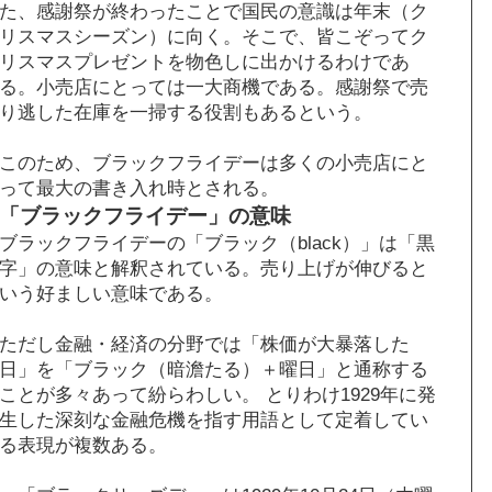
た、感謝祭が終わったことで国民の意識は年末（ク
リスマスシーズン）に向く。そこで、皆こぞってク
リスマスプレゼントを物色しに出かけるわけであ
る。小売店にとっては一大商機である。感謝祭で売
り逃した在庫を一掃する役割もあるという。
このため、ブラックフライデーは多くの小売店にと
って最大の書き入れ時とされる。
「ブラックフライデー」の意味
ブラックフライデーの「ブラック（black）」は「黒
字」の意味と解釈されている。売り上げが伸びると
いう好ましい意味である。
ただし金融・経済の分野では「株価が大暴落した
日」を「ブラック（暗澹たる）＋曜日」と通称する
ことが多々あって紛らわしい。 とりわけ1929年に発
生した深刻な金融危機を指す用語として定着してい
る表現が複数ある。