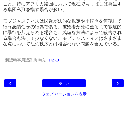
こと。特にアフリカ諸国において現在でもしばしば発生す
る集団私刑を指す場合が多い。
モブジャスティスは民衆が法的な規定や手続きを無視して
行う感情任せの行為である。被疑者が死に至るまで徹底的
に暴行を加えられる場合も、残虐な方法によって殺害され
る場合も決して少なくない。モブジャスティスはさまざま
な点において法の秩序とは相容れない問題を含んでいる。
新語時事用語辞典
時刻:
16:29
‹
›
ホーム
ウェブ バージョンを表示