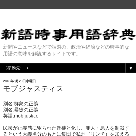
新聞やニュースなどで話題の、政治や経済などの時事的な
用語の意味を解説するサイトです。
▼
2018年8月29日水曜日
モブジャスティス
別名:群衆の正義
別名:暴徒の正義
英語:mob justice
民衆が正義感に駆られた暴徒と化し、罪人・悪人を制裁す
るという大義名分のもとに集団で私刑（リンチ）を加える