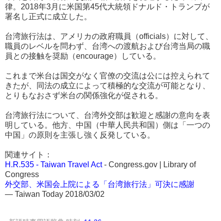
律。2018年3月に米国第45代大統領ドナルド・トランプが
署名し正式に成立した。
台湾旅行法は、アメリカの政府職員（officials）に対して、
職員のレベルを問わず、台湾への渡航および台湾当局の職
員との接触を奨励（encourage）している。
これまで米台は国交がなく官僚の交流は公には控えられて
きたが、同法の成立によって積極的な交流が可能となり、
とりもなおさず米台の関係強化が促される。
台湾旅行法について、台湾外交部は歓迎と感謝の意向を表
明している。他方、中国（中華人民共和国）側は「一つの
中国」の原則を主張し強く反発している。
関連サイト：
H.R.535 - Taiwan Travel Act
- Congress.gov | Library of
Congress
外交部、米国会上院による「台湾旅行法」可決に感謝
― Taiwan Today 2018/03/02