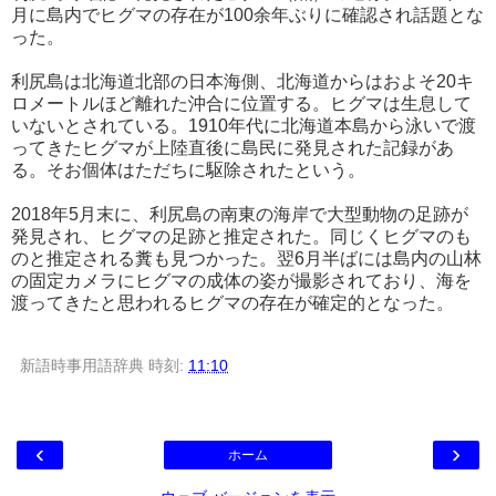
月に島内でヒグマの存在が100余年ぶりに確認され話題とな
った。
利尻島は北海道北部の日本海側、北海道からはおよそ20キ
ロメートルほど離れた沖合に位置する。ヒグマは生息して
いないとされている。1910年代に北海道本島から泳いで渡
ってきたヒグマが上陸直後に島民に発見された記録があ
る。そお個体はただちに駆除されたという。
2018年5月末に、利尻島の南東の海岸で大型動物の足跡が
発見され、ヒグマの足跡と推定された。同じくヒグマのも
のと推定される糞も見つかった。翌6月半ばには島内の山林
の固定カメラにヒグマの成体の姿が撮影されており、海を
渡ってきたと思われるヒグマの存在が確定的となった。
新語時事用語辞典
時刻:
11:10
‹
›
ホーム