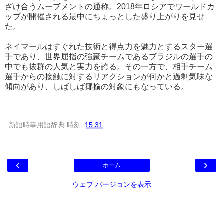
ざけ合うムーブメントの通称。2018年ロシアでワールドカ
ップが開催される最中にちょっとした盛り上がりを見せ
た。
ネイマールはすぐれた技術と得点力を魅力とするスター選
手であり、世界屈指の強豪チームであるブラジルの選手の
中でも抜群の人気と実力を誇る。その一方で、相手チーム
選手からの接触に対するリアクションが何かと過剰気味な
傾向があり、しばしば揶揄の対象にもなっている。
新語時事用語辞典
時刻:
15:31
‹
›
ホーム
ウェブ バージョンを表示