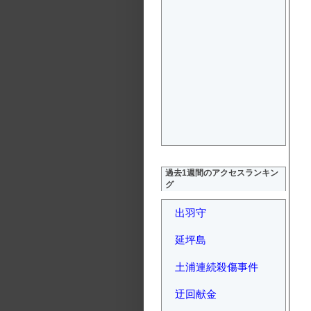
過去1週間のアクセスランキン
グ
出羽守
延坪島
土浦連続殺傷事件
迂回献金