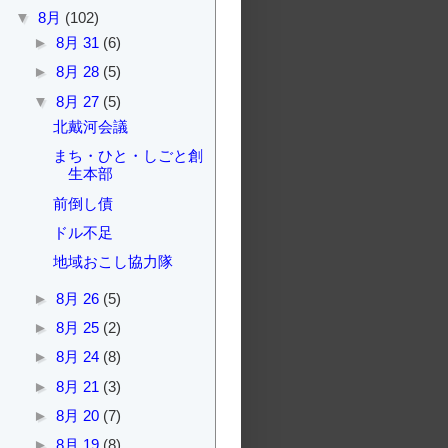
▼
8月
(102)
►
8月 31
(6)
►
8月 28
(5)
▼
8月 27
(5)
北戴河会議
まち・ひと・しごと創
生本部
前倒し債
ドル不足
地域おこし協力隊
►
8月 26
(5)
►
8月 25
(2)
►
8月 24
(8)
►
8月 21
(3)
►
8月 20
(7)
►
8月 19
(8)