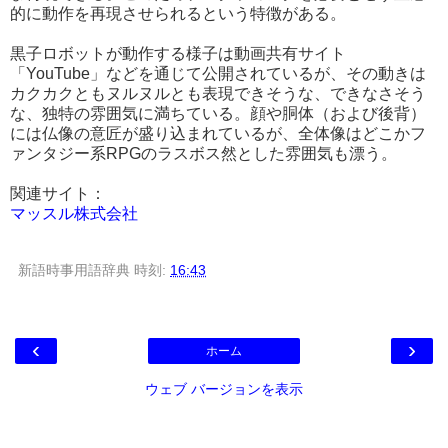
的に動作を再現させられるという特徴がある。
黒子ロボットが動作する様子は動画共有サイト
「YouTube」などを通じて公開されているが、その動きは
カクカクともヌルヌルとも表現できそうな、できなさそう
な、独特の雰囲気に満ちている。顔や胴体（および後背）
には仏像の意匠が盛り込まれているが、全体像はどこかフ
ァンタジー系RPGのラスボス然とした雰囲気も漂う。
関連サイト：
マッスル株式会社
新語時事用語辞典
時刻:
16:43
‹
›
ホーム
ウェブ バージョンを表示