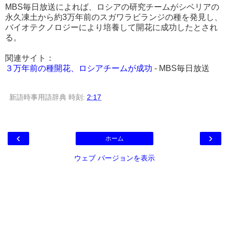
MBS毎日放送によれば、ロシアの研究チームがシベリアの
永久凍土から約3万年前のスガワラビランジの種を発見し、
バイオテクノロジーにより培養して開花に成功したとされ
る。
関連サイト：
３万年前の種開花、ロシアチームが成功
- MBS毎日放送
新語時事用語辞典
時刻:
2:17
‹
›
ホーム
ウェブ バージョンを表示