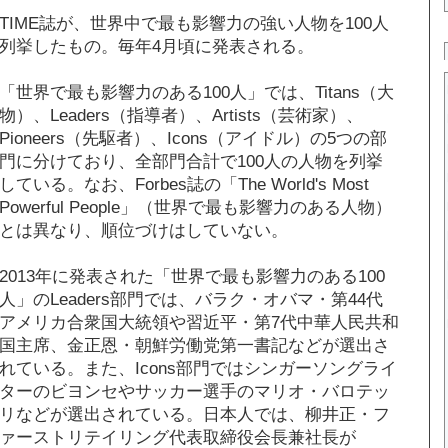
TIME誌が、世界中で最も影響力の強い人物を100人
列挙したもの。毎年4月頃に発表される。
「世界で最も影響力のある100人」では、Titans（大
物）、Leaders（指導者）、Artists（芸術家）、
Pioneers（先駆者）、Icons（アイドル）の5つの部
門に分けており、全部門合計で100人の人物を列挙
している。なお、Forbes誌の「The World's Most
Powerful People」（世界で最も影響力のある人物）
とは異なり、順位づけはしていない。
2013年に発表された「世界で最も影響力のある100
人」のLeaders部門では、バラク・オバマ・第44代
アメリカ合衆国大統領や習近平・第7代中華人民共和
国主席、金正恩・朝鮮労働党第一書記などが選出さ
れている。また、Icons部門ではシンガーソングライ
ターのビヨンセやサッカー選手のマリオ・バロテッ
リなどが選出されている。日本人では、柳井正・フ
ァーストリテイリング代表取締役会長兼社長が