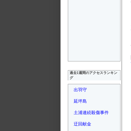
過去1週間のアクセスランキン
グ
出羽守
延坪島
土浦連続殺傷事件
迂回献金