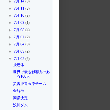
►
7月 14
(3)
►
7月 11
(3)
►
7月 10
(3)
►
7月 09
(1)
►
7月 08
(4)
►
7月 07
(2)
►
7月 04
(3)
►
7月 03
(2)
▼
7月 02
(6)
飛翔体
世界で最も影響力のあ
る100人
災害派遣医療チーム
全能神
閣議決定
浅川ダム