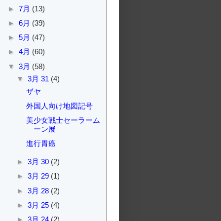
►
7月
(13)
►
6月
(39)
►
5月
(47)
►
4月
(60)
▼
3月
(58)
▼
3月 31
(4)
ザヤ
外国人向け地図記号
美少女戦士セーラーム
ーン展
進行胃癌
►
3月 30
(2)
►
3月 29
(1)
►
3月 28
(2)
►
3月 25
(4)
►
3月 24
(2)