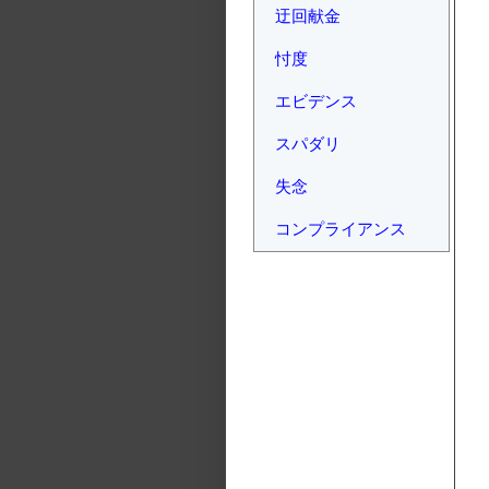
迂回献金
忖度
エビデンス
スパダリ
失念
コンプライアンス