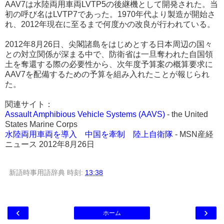
AAV7は水陸両用車両LVTP5の後継機として開発された。当
初の呼び名はLVTP7であった。1970年代より製造が開始さ
れ、2012年現在に至るまで何度かの改良が行われている。
2012年8月26日、尖閣諸島をはじめとする日本周辺の国々
との対立関係が深まる中で、防衛省は一旦奪われた自国領
土を奪還する際の必要性から、次年度予算案の概算要求に
AAV7を配備するための予算を組み入れたことが報じられ
た。
関連サイト：
Assault Amphibious Vehicle Systems (AAVS)
- the United
States Marine Corps
水陸両用車両を導入 中国を牽制 陸上自衛隊
- MSN産経
ニュース 2012年8月26日
新語時事用語辞典
時刻:
13:38
‹
›
ホーム