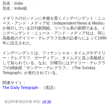
別名：Indie
別名：Indie紙
イギリスのロンドンに本拠を置くインデペンデント・ニュ
ース・アンド・メディア社（Independent News & Media）
が発行している日刊新聞紙。リベラル系の新聞である。イ
ンデペンデント・ニュース・アンド・メディア社は、同じ
高級紙のデイリー・テレグラフ出身の記者らによって1986
年に設立された。
インデペンデントは、フィナンシャル・タイムズやデイリ
ー・テレグラフ、ガーディアン、タイムズと並ぶ高級紙と
して知られている。なお、日曜日にはデイリー・テレグラ
フの姉妹紙「サンデー・テレグラフ」（The Sunday
Telegraph）が発行されている。
関連サイト：
The Daily Telegraph
- （英語）
新語時事用語辞典
時刻:
18:38