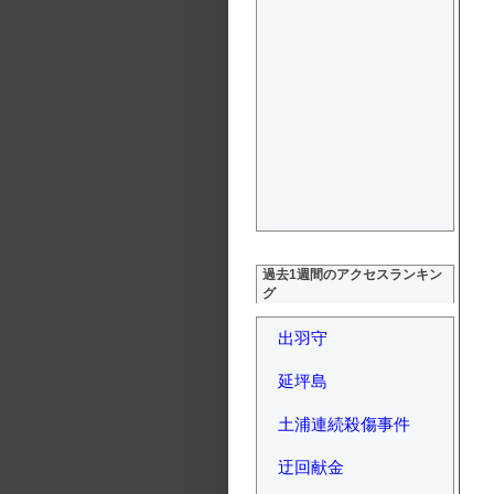
過去1週間のアクセスランキン
グ
出羽守
延坪島
土浦連続殺傷事件
迂回献金