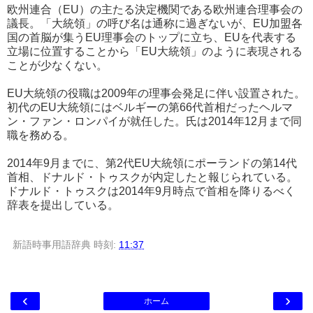
欧州連合（EU）の主たる決定機関である欧州連合理事会の
議長。「大統領」の呼び名は通称に過ぎないが、EU加盟各
国の首脳が集うEU理事会のトップに立ち、EUを代表する
立場に位置することから「EU大統領」のように表現される
ことが少なくない。
EU大統領の役職は2009年の理事会発足に伴い設置された。
初代のEU大統領にはベルギーの第66代首相だったヘルマ
ン・ファン・ロンパイが就任した。氏は2014年12月まで同
職を務める。
2014年9月までに、第2代EU大統領にポーランドの第14代
首相、ドナルド・トゥスクが内定したと報じられている。
ドナルド・トゥスクは2014年9月時点で首相を降りるべく
辞表を提出している。
新語時事用語辞典
時刻:
11:37
‹
›
ホーム