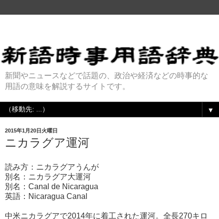
新聞やニュースなどで話題の、政治や経済などの時事的な
用語の意味を解説するサイトです。
▼
2015年1月20日火曜日
ニカラグア運河
読み方：ニカラグアうんが
別名：ニカラグア大運河
別名：Canal de Nicaragua
英語：Nicaragua Canal
中米ニカラグアで2014年に着工された運河。全長270キロ