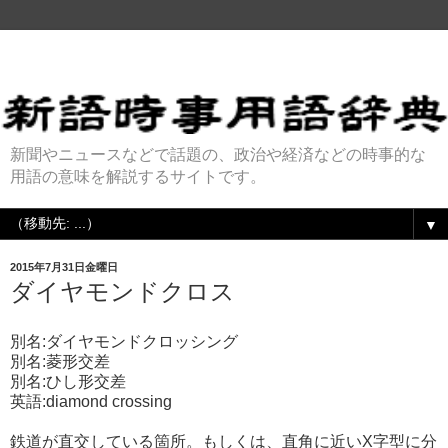
新聞やニュースなどで話題の、政治や経済などの時事的な
用語の意味を解説するサイトです。
▼
2015年7月31日金曜日
ダイヤモンドクロス
別名:ダイヤモンドクロッシング
別名:菱形交差
別名:ひし形交差
英語:diamond crossing
鉄道が直交している箇所。もしくは、直角に近いX字型に分