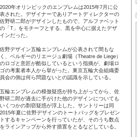
2020年オリンピックのエンブレムは2015年7月に公
表された。デザイナーでありアートディレクターの
佐野研二郎がデザインしたもので、アルファベット
の「T」をモチーフとする、黒を中心に据えたデザ
インだった。
佐野デザイン五輪エンブレムが公表されて間もな
く、ベルギーのリエージュ劇場（Theatre de Liege）
のロゴと意匠が酷似しているという指摘が、劇場ロ
ゴの考案者本人から挙がった。東京五輪大会組織委
員会の側は何ら問題ないとの認識を示している。
五輪エンブレムの模倣疑惑が持ち上がってから、佐
野研二郎が過去に手がけた他のデザインについても
いくつかの剽窃疑惑が浮上した。サントリーは同
2015年夏に佐野デザインのトートバッグをプレゼン
トするキャンペーンを行っていたが、そのうち数点
をラインアップから外す措置をとるなどしている。