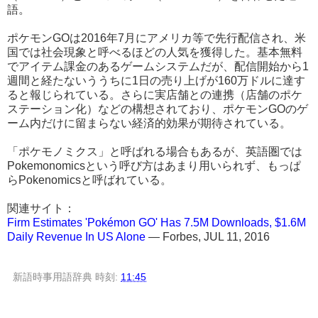
語。
ポケモンGOは2016年7月にアメリカ等で先行配信され、米
国では社会現象と呼べるほどの人気を獲得した。基本無料
でアイテム課金のあるゲームシステムだが、配信開始から1
週間と経たないううちに1日の売り上げが160万ドルに達す
ると報じられている。さらに実店舗との連携（店舗のポケ
ステーション化）などの構想されており、ポケモンGOのゲ
ーム内だけに留まらない経済的効果が期待されている。
「ポケモノミクス」と呼ばれる場合もあるが、英語圏では
Pokemonomicsという呼び方はあまり用いられず、もっぱ
らPokenomicsと呼ばれている。
関連サイト：
Firm Estimates 'Pokémon GO' Has 7.5M Downloads, $1.6M
Daily Revenue In US Alone
― Forbes, JUL 11, 2016
新語時事用語辞典
時刻:
11:45