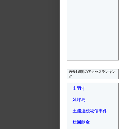
過去1週間のアクセスランキン
グ
出羽守
延坪島
土浦連続殺傷事件
迂回献金