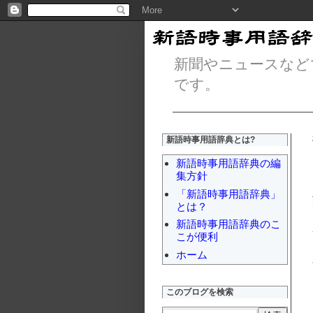
新聞やニュースなど
です。
新語時事用語辞典とは?
新語時事用語辞典の編
集方針
「新語時事用語辞典」
とは？
新語時事用語辞典のこ
こが便利
ホーム
このブログを検索