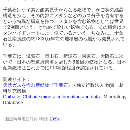
千葉石はケイ素と酸素原子からなる鉱物で、かご状の結晶
構造を持ち、その内部にメタンなどのガス分子を含有する
という特異な構造を持つ。メタンを含む鉱物としては世界
で2例目という、きわめて珍しい鉱物である。その構造はメ
タンハイドレートによく似ているという。ちなみに、千葉
石は南房総の約1800万年前の堆積岩の地層から発見されて
いる。
千葉石は、滋賀石、岡山石、新潟石、東京石、大阪石に次
いで、日本の都道府県名を冠した6番目の鉱物となる。日本
産新鉱物はこれまでに110種類程度が認定されている。
関連サイト：
天然ガスを含む新鉱物『千葉石』
- 独立行政法人 物質・材
料研究機構
Chibaite: Chibaite mineral information and data
- Mineralogy
Database
新語時事用語辞典
時刻:
23:54