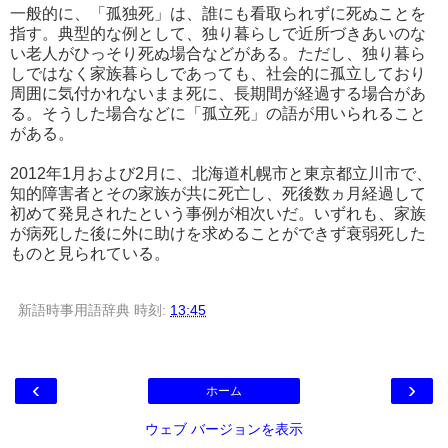
一般的に、「孤独死」は、誰にも看取られずに死ぬことを
指す。典型的な例として、独り暮らしで近所づきあいのな
い老人がひっそり死ぬ場合などがある。ただし、独り暮ら
しではなく家族暮らしであっても、社会的に孤立しており
周囲に気付かれないまま死に、長期間が経過する場合があ
る。そうした場合などに「孤立死」の語が用いられること
がある。
2012年1月および2月に、北海道札幌市と東京都立川市で、
知的障害者とその家族が共に死亡し、死後数ヵ月経過して
初めて発見されたという事例が相次いだ。いずれも、家族
が病死した後に外に助けを求めることができず衰弱死した
ものと見られている。
新語時事用語辞典
時刻:
13:45
‹
›
ホーム
ウェブ バージョンを表示